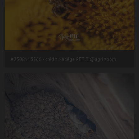
#2308113266 - crédit Nadège PETIT @agri zoom