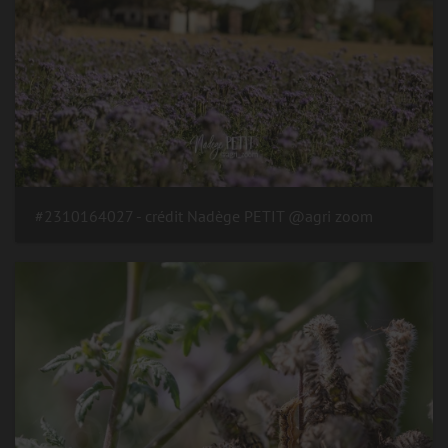
#2310164027 - crédit Nadège PETIT @agri zoom