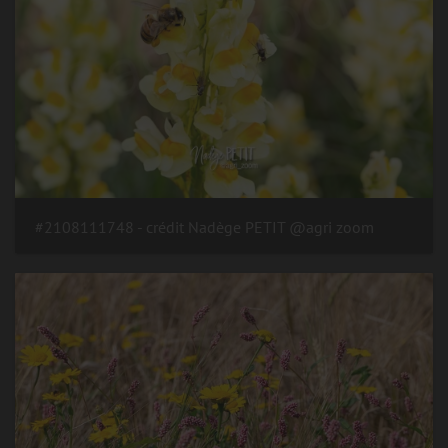
#2108111748 - crédit Nadège PETIT @agri zoom