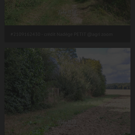
#2109162430 - crédit Nadège PETIT @agri zoom