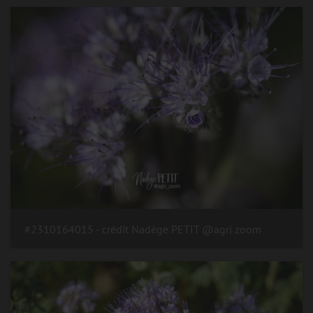
#2310164015 - crédit Nadège PETIT @agri zoom