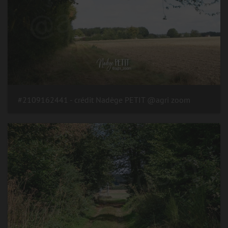
#2109162441 - crédit Nadège PETIT @agri zoom