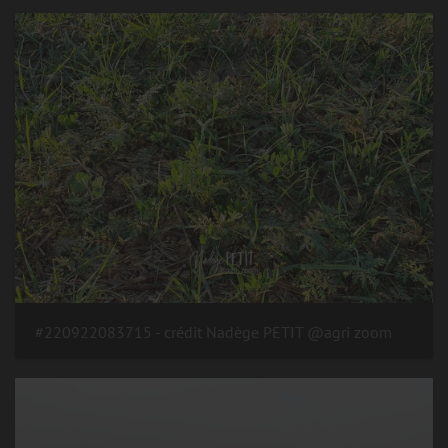
#220922083715 - crédit Nadège PETIT @agri zoom