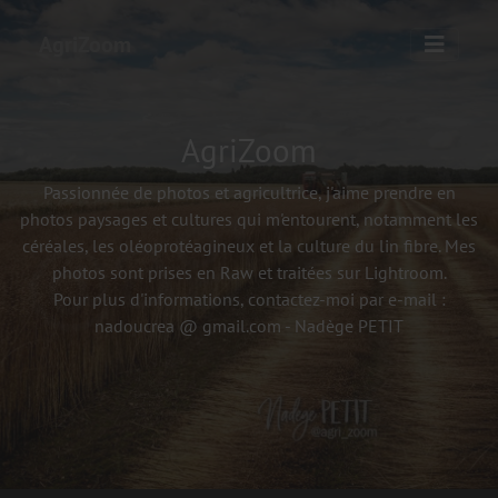
AgriZoom
AgriZoom
Passionnée de photos et agricultrice, j'aime prendre en
photos paysages et cultures qui m'entourent, notamment les
céréales, les oléoprotéagineux et la culture du lin fibre. Mes
photos sont prises en Raw et traitées sur Lightroom.
Pour plus d'informations, contactez-moi par e-mail :
nadoucrea @ gmail.com - Nadège PETIT