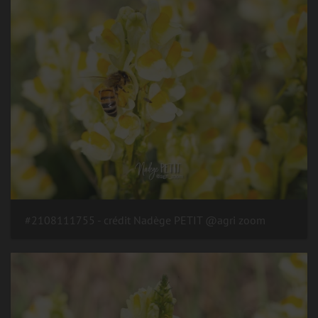
#2108111755 - crédit Nadège PETIT @agri zoom