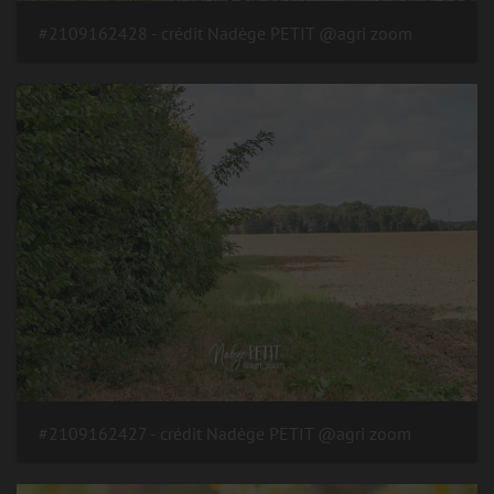
#2109162428 - crédit Nadège PETIT @agri zoom
#2109162427 - crédit Nadège PETIT @agri zoom