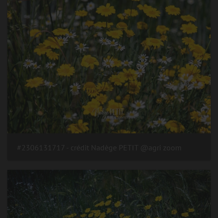
#2306131717 - crédit Nadège PETIT @agri zoom