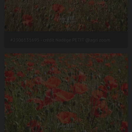
#2306131695 - crédit Nadège PETIT @agri zoom