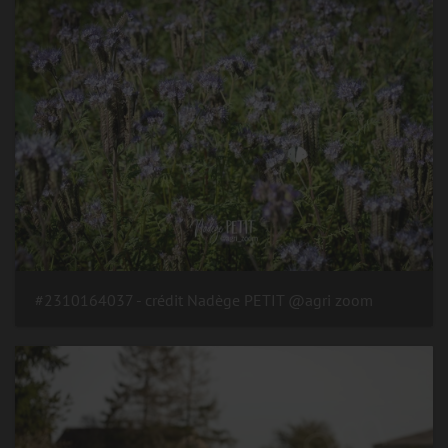
#2310164037 - crédit Nadège PETIT @agri zoom