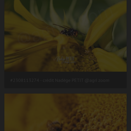
#2308113274 - crédit Nadège PETIT @agri zoom