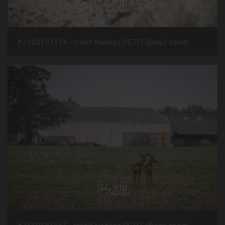
#2110193174 - crédit Nadège PETIT @agri zoom
#2110183163 - crédit Nadège PETIT @agri zoom