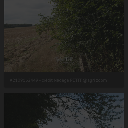
#2109162449 - crédit Nadège PETIT @agri zoom