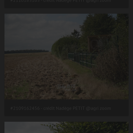
#2109162456 - crédit Nadège PETIT @agri zoom