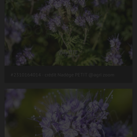
#2310164014 - crédit Nadège PETIT @agri zoom