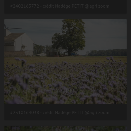
#2402163772 - crédit Nadège PETIT @agri zoom
#2310164038 - crédit Nadège PETIT @agri zoom