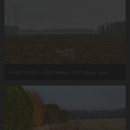
#2201164363 - crédit Nadège PETIT @agri zoom