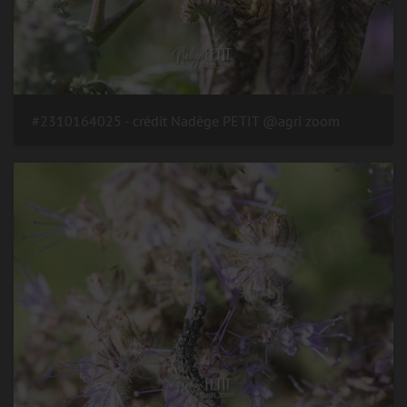
#2310164025 - crédit Nadège PETIT @agri zoom