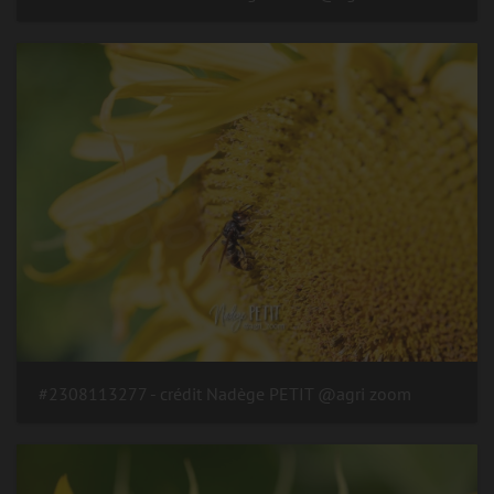
#2308113277 - crédit Nadège PETIT @agri zoom