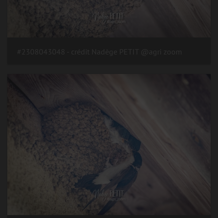
#2308043048 - crédit Nadège PETIT @agri zoom