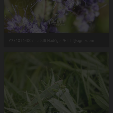
#2310164007 - crédit Nadège PETIT @agri zoom