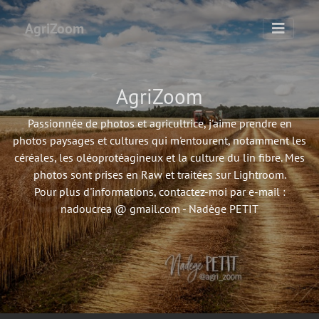
AgriZoom
AgriZoom
Passionnée de photos et agricultrice, j'aime prendre en
photos paysages et cultures qui m'entourent, notamment les
céréales, les oléoprotéagineux et la culture du lin fibre. Mes
photos sont prises en Raw et traitées sur Lightroom.
Pour plus d'informations, contactez-moi par e-mail :
nadoucrea @ gmail.com - Nadège PETIT