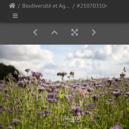
Biodiversité et Agroécologie
#2107031045 - crédit Nadège PETIT @agri zoom