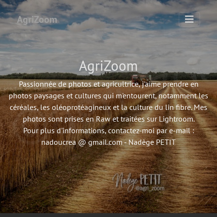
AgriZoom
AgriZoom
Passionnée de photos et agricultrice, j'aime prendre en
photos paysages et cultures qui m'entourent, notamment les
céréales, les oléoprotéagineux et la culture du lin fibre. Mes
photos sont prises en Raw et traitées sur Lightroom.
Pour plus d'informations, contactez-moi par e-mail :
nadoucrea @ gmail.com - Nadège PETIT