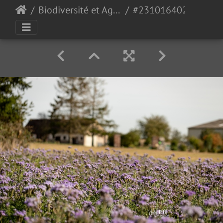
Biodiversité et Agroécologie
#2310164027 - crédit Nadège PETIT @agri zoom