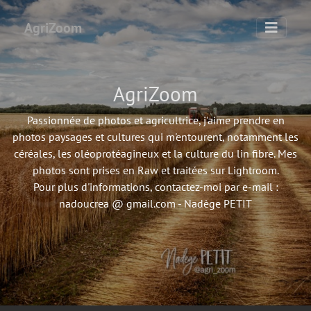
AgriZoom
AgriZoom
Passionnée de photos et agricultrice, j'aime prendre en
photos paysages et cultures qui m'entourent, notamment les
céréales, les oléoprotéagineux et la culture du lin fibre. Mes
photos sont prises en Raw et traitées sur Lightroom.
Pour plus d'informations, contactez-moi par e-mail :
nadoucrea @ gmail.com - Nadège PETIT