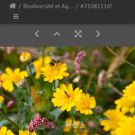
Biodiversité et Agroécologie
#2108111693 - crédit Nadège PETIT @agri zoom