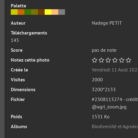
Palette
Auteur
Nadege PETIT
Téléchargements
145
Score
pas de note
Notez cette photo
Créée le
Vendredi 11 Août 202
Visites
2000
Dimensions
3200*2133
Fichier
#2308113274 - crédi
@agri_zoom.jpg
Poids
1531 Ko
Albums
Biodiversité et Agroé