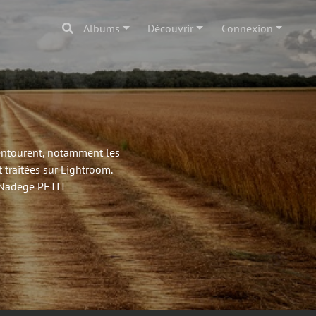
Albums
Découvrir
Connexion
'entourent, notamment les
 traitées sur Lightroom.
- Nadège PETIT