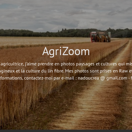
AgriZoom
agricultrice, j'aime prendre en photos paysages et cultures qui m
agineux et la culture du lin fibre. Mes photos sont prises en Raw et
nformations, contactez-moi par e-mail : nadoucrea @ gmail.com 