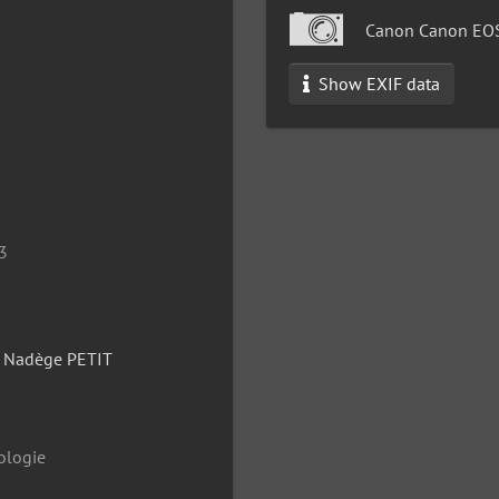
Canon Canon EOS
Show EXIF data
3
t Nadège PETIT
cologie