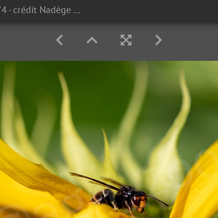
#2308113274 - crédit Nadège PETIT @agri zoom