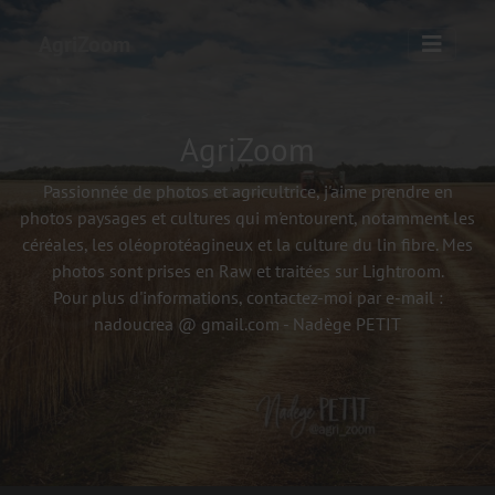
AgriZoom
AgriZoom
Passionnée de photos et agricultrice, j'aime prendre en
photos paysages et cultures qui m'entourent, notamment les
céréales, les oléoprotéagineux et la culture du lin fibre. Mes
photos sont prises en Raw et traitées sur Lightroom.
Pour plus d'informations, contactez-moi par e-mail :
nadoucrea @ gmail.com - Nadège PETIT