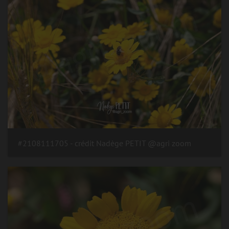
#2108111705 - crédit Nadège PETIT @agri zoom