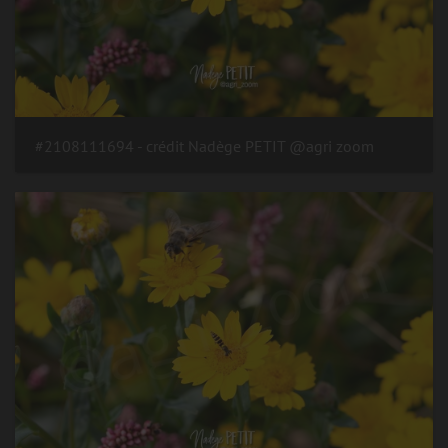
#2108111694 - crédit Nadège PETIT @agri zoom