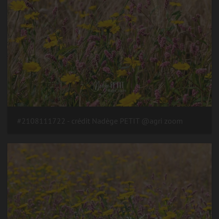
#2108111722 - crédit Nadège PETIT @agri zoom