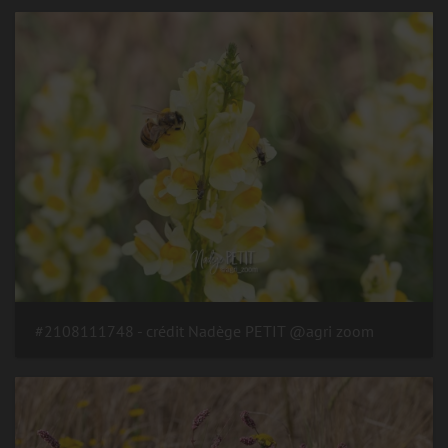
#2108111748 - crédit Nadège PETIT @agri zoom