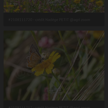
#2108111720 - crédit Nadège PETIT @agri zoom
#2108111717 - crédit Nadège PETIT @agri zoom