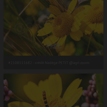
#2108111682 - crédit Nadège PETIT @agri zoom