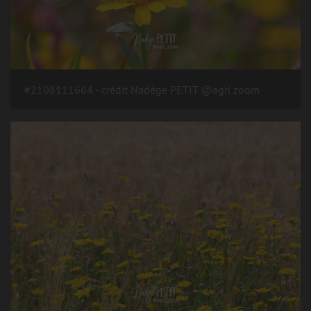
#2108111664 - crédit Nadège PETIT @agri zoom