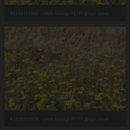
#2108111661 - crédit Nadège PETIT @agri zoom
#2108111658 - crédit Nadège PETIT @agri zoom