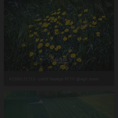
#2306131712 - crédit Nadège PETIT @agri zoom