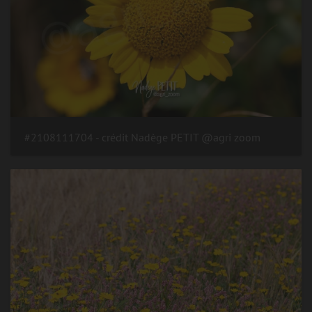
#2108111704 - crédit Nadège PETIT @agri zoom