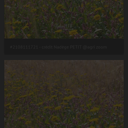
#2108111721 - crédit Nadège PETIT @agri zoom