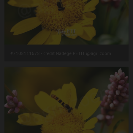
#2108111678 - crédit Nadège PETIT @agri zoom