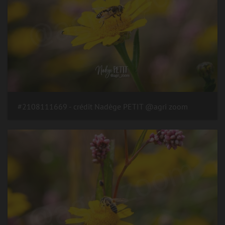
#2108111669 - crédit Nadège PETIT @agri zoom