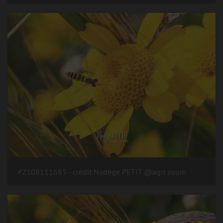
#2108111685 - crédit Nadège PETIT @agri zoom