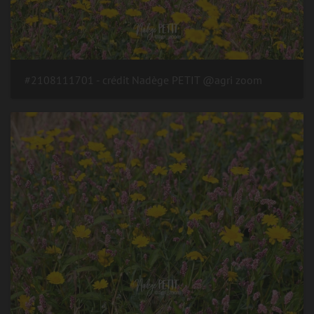
#2108111701 - crédit Nadège PETIT @agri zoom