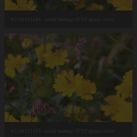
#2108111694 - crédit Nadège PETIT @agri zoom
#2108111693 - crédit Nadège PETIT @agri zoom