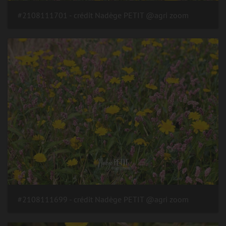
#2108111701 - crédit Nadège PETIT @agri zoom
#2108111699 - crédit Nadège PETIT @agri zoom