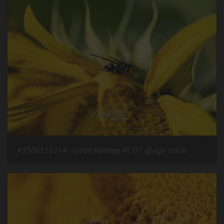
#2308113274 - crédit Nadège PETIT @agri zoom