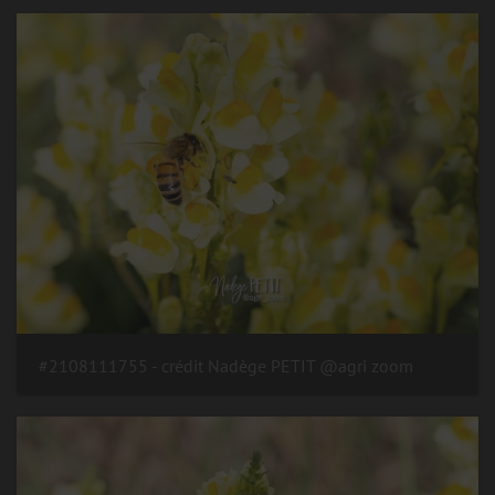
#2108111755 - crédit Nadège PETIT @agri zoom