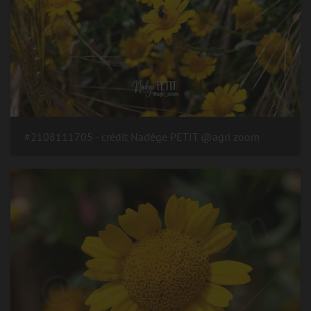
#2108111705 - crédit Nadège PETIT @agri zoom