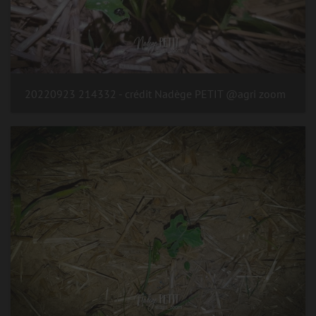
20220923 214332 - crédit Nadège PETIT @agri zoom