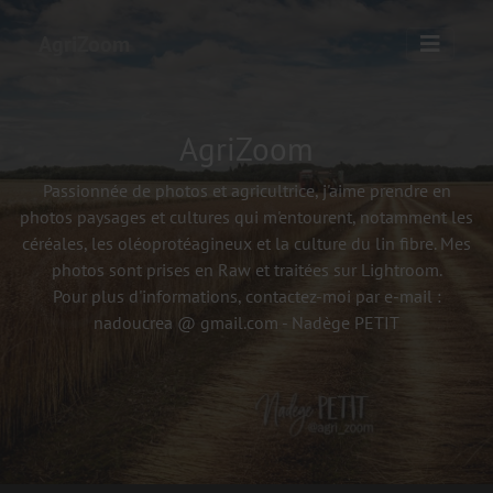
AgriZoom
AgriZoom
Passionnée de photos et agricultrice, j'aime prendre en
photos paysages et cultures qui m'entourent, notamment les
céréales, les oléoprotéagineux et la culture du lin fibre. Mes
photos sont prises en Raw et traitées sur Lightroom.
Pour plus d'informations, contactez-moi par e-mail :
nadoucrea @ gmail.com - Nadège PETIT