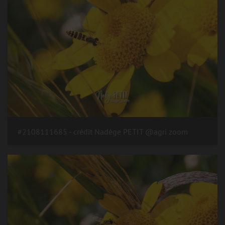
#2108111685 - crédit Nadège PETIT @agri zoom