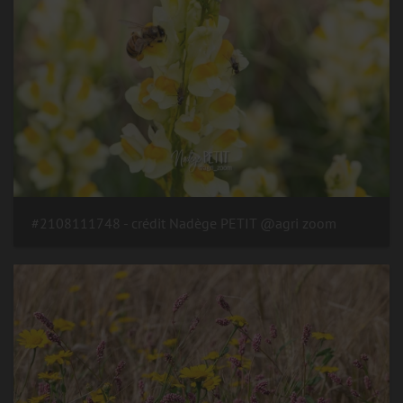
#2108111748 - crédit Nadège PETIT @agri zoom