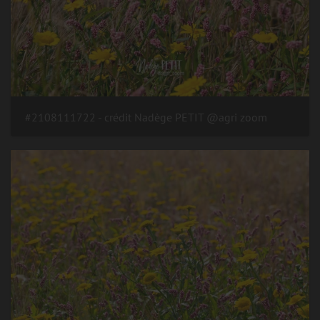
#2108111722 - crédit Nadège PETIT @agri zoom