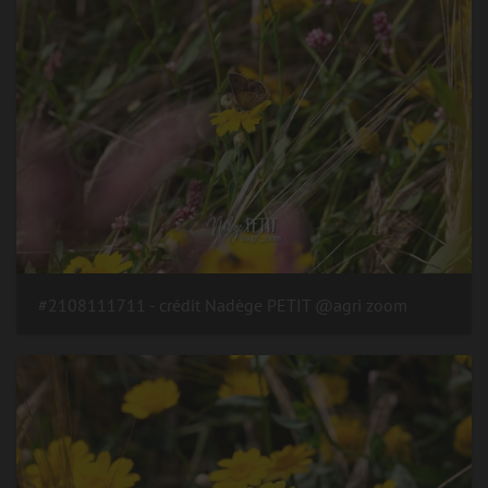
#2108111711 - crédit Nadège PETIT @agri zoom