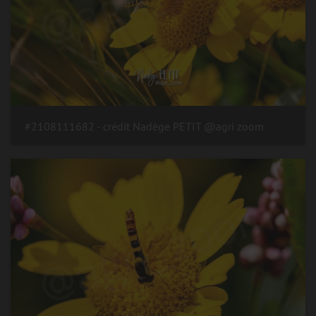
#2108111682 - crédit Nadège PETIT @agri zoom