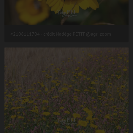
#2108111704 - crédit Nadège PETIT @agri zoom