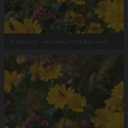
#2108111695 - crédit Nadège PETIT @agri zoom