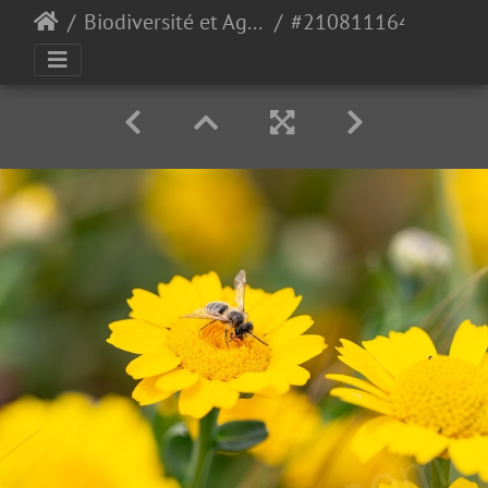
Biodiversité et Agroécologie
#2108111648 - crédit Nadège PETIT @agri zoom