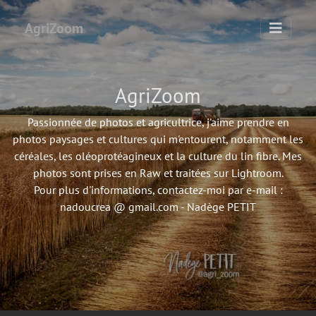
AgriZoom
AgriZoom
Passionnée de photos et agricultrice, j'aime prendre en
photos paysages et cultures qui m'entourent, notamment les
céréales, les oléoprotéagineux et la culture du lin fibre. Mes
photos sont prises en Raw et traitées sur Lightroom.
Pour plus d'informations, contactez-moi par e-mail :
nadoucrea @ gmail.com - Nadège PETIT