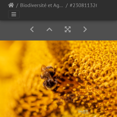
Biodiversité et Agroécologie
#2308113266 - crédit Nadège PETIT @agri zoom