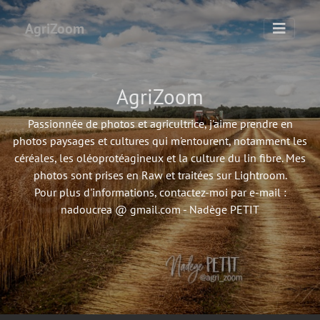
AgriZoom
AgriZoom
Passionnée de photos et agricultrice, j'aime prendre en
photos paysages et cultures qui m'entourent, notamment les
céréales, les oléoprotéagineux et la culture du lin fibre. Mes
photos sont prises en Raw et traitées sur Lightroom.
Pour plus d'informations, contactez-moi par e-mail :
nadoucrea @ gmail.com - Nadège PETIT