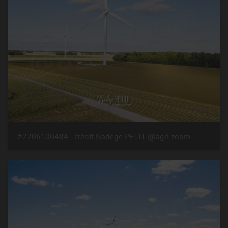
#2206100484 - crédit Nadège PETIT @agri zoom