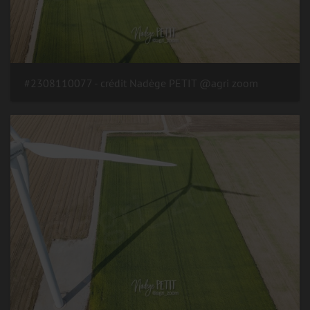
#2308110077 - crédit Nadège PETIT @agri zoom