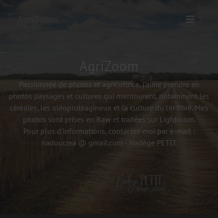
AgriZoom
AgriZoom
Passionnée de photos et agricultrice, j'aime prendre en
photos paysages et cultures qui m'entourent, notamment les
céréales, les oléoprotéagineux et la culture du lin fibre. Mes
photos sont prises en Raw et traitées sur Lightroom.
Pour plus d'informations, contactez-moi par e-mail :
nadoucrea @ gmail.com - Nadège PETIT