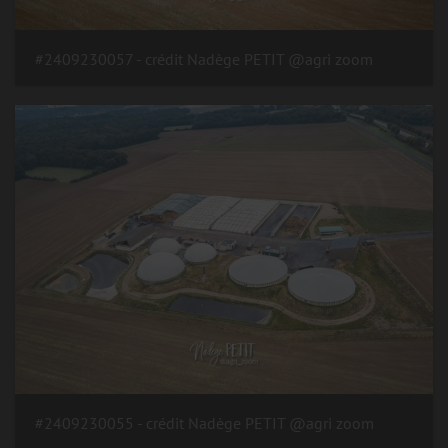
#2409230057 - crédit Nadège PETIT @agri zoom
#2409230055 - crédit Nadège PETIT @agri zoom