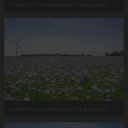
#2205175971 - crédit Nadège PETIT @agri zoom
#2205175966 - crédit Nadège PETIT @agri zoom