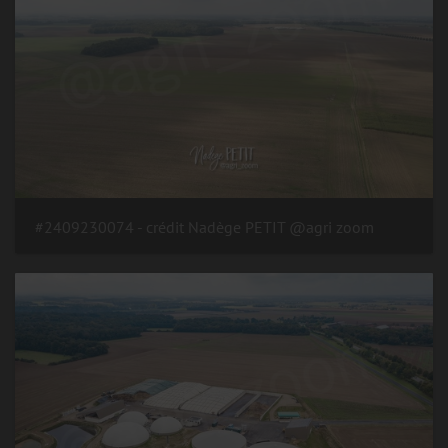
#2409230074 - crédit Nadège PETIT @agri zoom