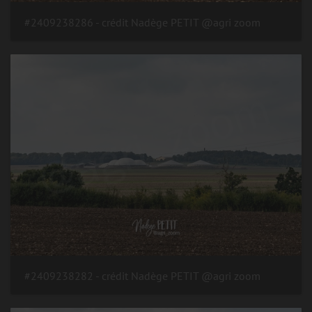
#2409238286 - crédit Nadège PETIT @agri zoom
#2409238282 - crédit Nadège PETIT @agri zoom