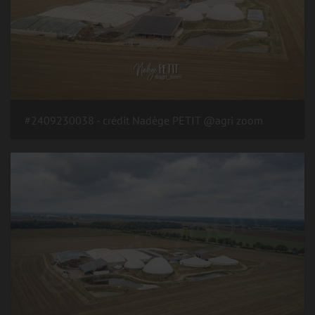
#2409230038 - crédit Nadège PETIT @agri zoom