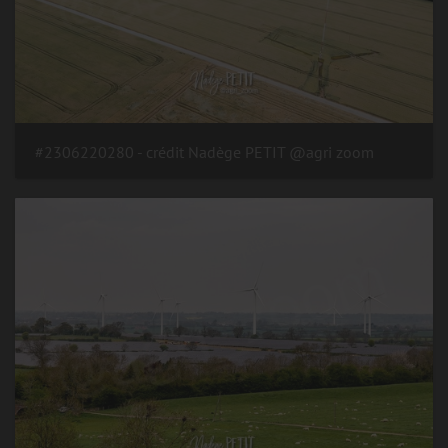
#2306220280 - crédit Nadège PETIT @agri zoom