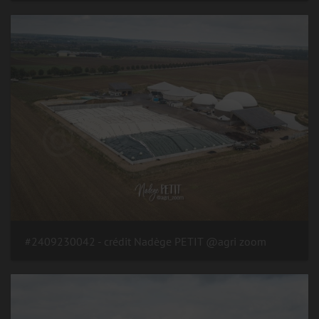
#2409230042 - crédit Nadège PETIT @agri zoom