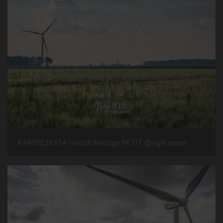
#2405126334 - crédit Nadège PETIT @agri zoom