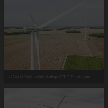
#2308110069 - crédit Nadège PETIT @agri zoom