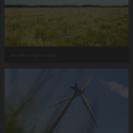
kws-faro-orge-6-rangs