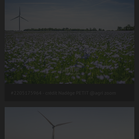
#2205175964 - crédit Nadège PETIT @agri zoom