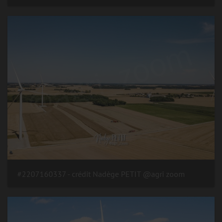
#2207160337 - crédit Nadège PETIT @agri zoom