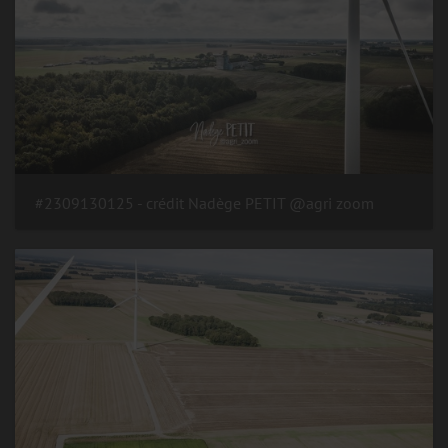
#2309130125 - crédit Nadège PETIT @agri zoom