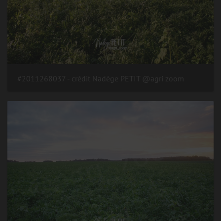
#2011268037 - crédit Nadège PETIT @agri zoom