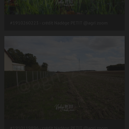
#1910260223 - crédit Nadège PETIT @agri zoom
#1910119896 - crédit Nadège PETIT @agri zoom