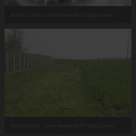
#2005125839 - crédit Nadège PETIT @agri zoom
#2003273619 - crédit Nadège PETIT @agri zoom