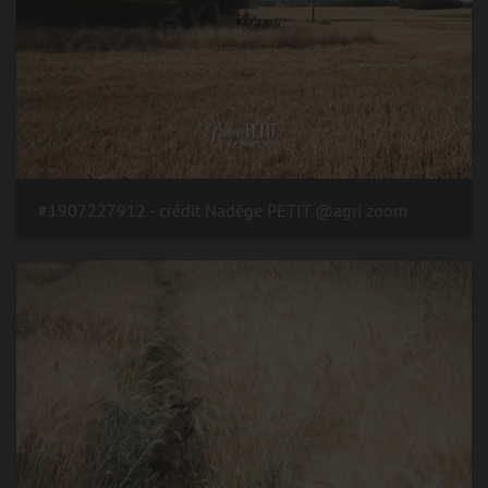
#1907227912 - crédit Nadège PETIT @agri zoom