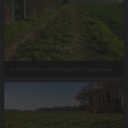
#210402100016 - crédit Nadège PETIT @agri zoom