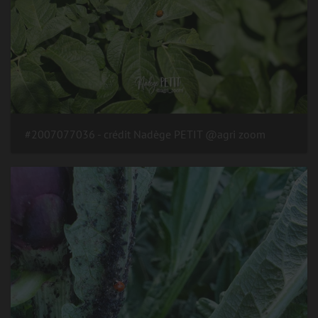
#2007077036 - crédit Nadège PETIT @agri zoom