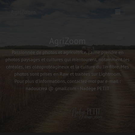
AgriZoom
AgriZoom
Passionnée de photos et agricultrice, j'aime prendre en
photos paysages et cultures qui m'entourent, notamment les
céréales, les oléoprotéagineux et la culture du lin fibre. Mes
photos sont prises en Raw et traitées sur Lightroom.
Pour plus d'informations, contactez-moi par e-mail :
nadoucrea @ gmail.com - Nadège PETIT