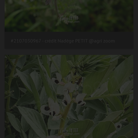
#2107030967 - crédit Nadège PETIT @agri zoom