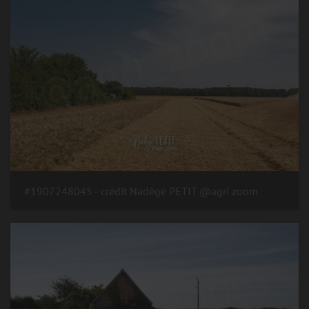
#1907248045 - crédit Nadège PETIT @agri zoom