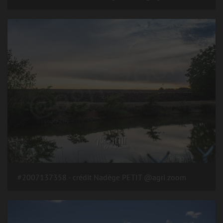
#2007137358 - crédit Nadège PETIT @agri zoom