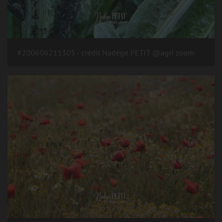
#200606211305 - crédit Nadège PETIT @agri zoom