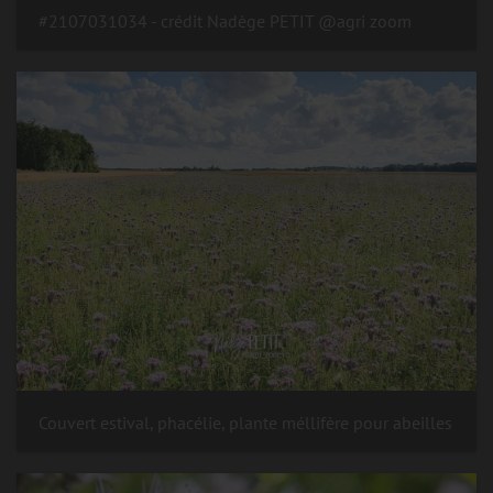
#2107031034 - crédit Nadège PETIT @agri zoom
Couvert estival, phacélie, plante méllifère pour abeilles