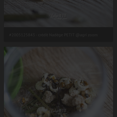
#2005125843 - crédit Nadège PETIT @agri zoom