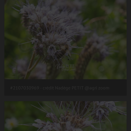
#2107030969 - crédit Nadège PETIT @agri zoom