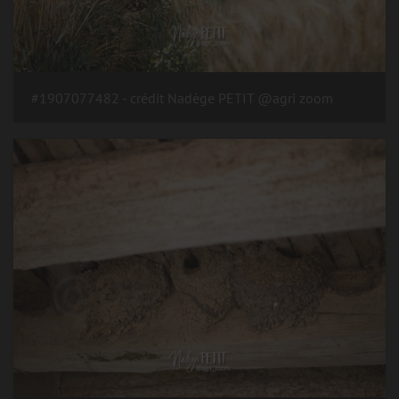
#1907077482 - crédit Nadège PETIT @agri zoom