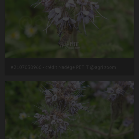
#2107030966 - crédit Nadège PETIT @agri zoom