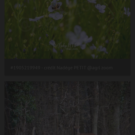
#1905219949 - crédit Nadège PETIT @agri zoom