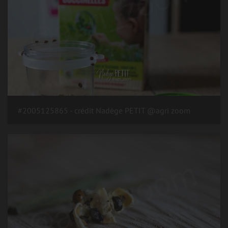
#2005125865 - crédit Nadège PETIT @agri zoom