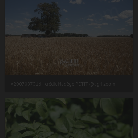
#2007097316 - crédit Nadège PETIT @agri zoom