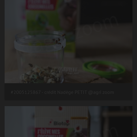
#2005125867 - crédit Nadège PETIT @agri zoom