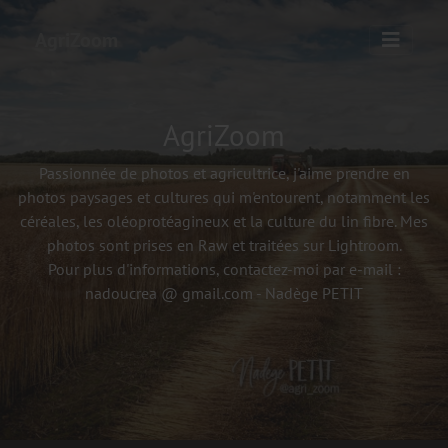
AgriZoom
AgriZoom
Passionnée de photos et agricultrice, j'aime prendre en
photos paysages et cultures qui m'entourent, notamment les
céréales, les oléoprotéagineux et la culture du lin fibre. Mes
photos sont prises en Raw et traitées sur Lightroom.
Pour plus d'informations, contactez-moi par e-mail :
nadoucrea @ gmail.com - Nadège PETIT