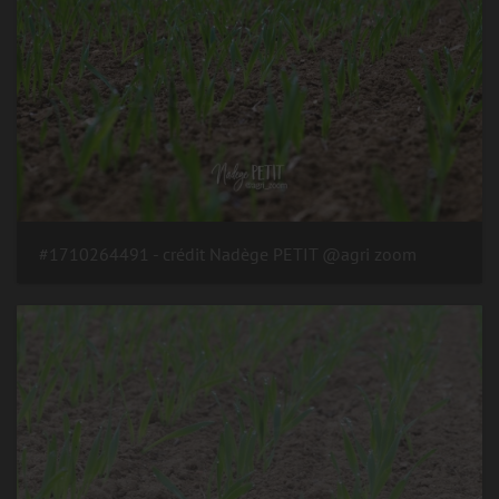
#1710264491 - crédit Nadège PETIT @agri zoom