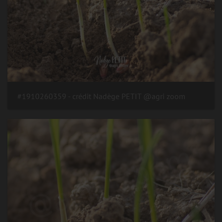
#1910260359 - crédit Nadège PETIT @agri zoom