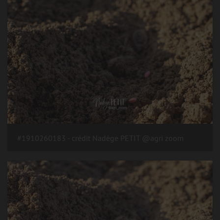
#1910260183 - crédit Nadège PETIT @agri zoom