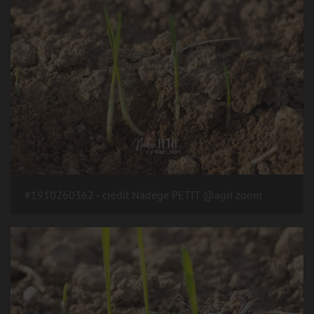
#1910260362 - crédit Nadège PETIT @agri zoom