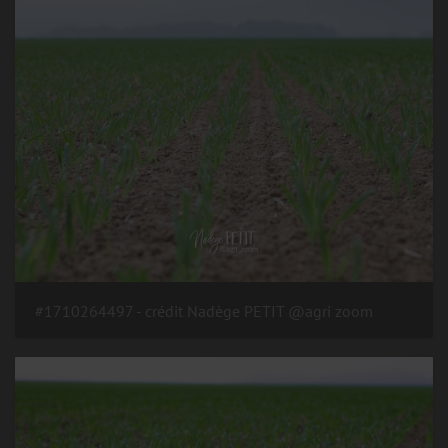
#1710264497 - crédit Nadège PETIT @agri zoom