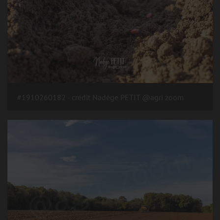
#1910260182 - crédit Nadège PETIT @agri zoom