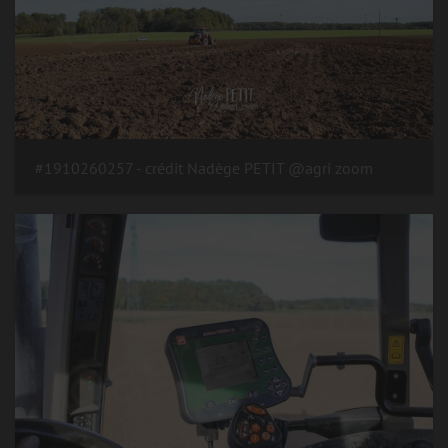
#1910260257 - crédit Nadège PETIT @agri zoom