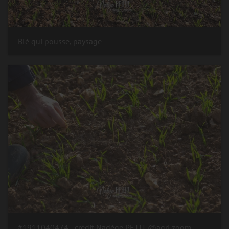
Blé qui pousse, paysage
#1911040474 - crédit Nadège PETIT @agri zoom