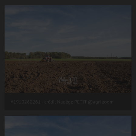
#1910260261 - crédit Nadège PETIT @agri zoom