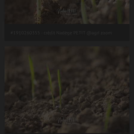
#1910260355 - crédit Nadège PETIT @agri zoom