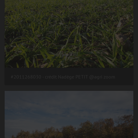
#2011268030 - crédit Nadège PETIT @agri zoom