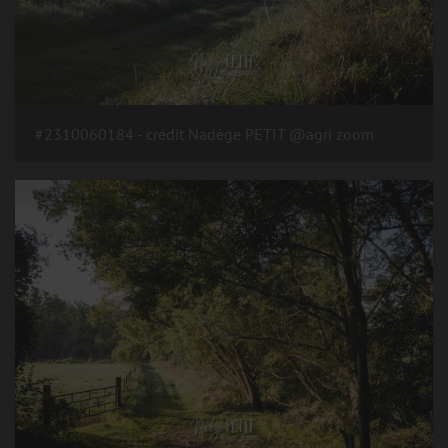
#2310060184 - crédit Nadège PETIT @agri zoom