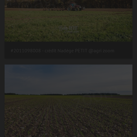
#2011098008 - crédit Nadège PETIT @agri zoom