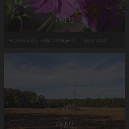
#1910260282 - crédit Nadège PETIT @agri zoom