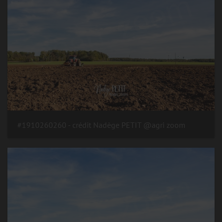
#1910260260 - crédit Nadège PETIT @agri zoom