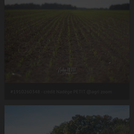
#1910260348 - crédit Nadège PETIT @agri zoom