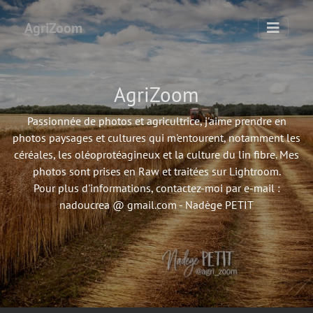
AgriZoom
AgriZoom
Passionnée de photos et agricultrice, j'aime prendre en
photos paysages et cultures qui m'entourent, notamment les
céréales, les oléoprotéagineux et la culture du lin fibre. Mes
photos sont prises en Raw et traitées sur Lightroom.
Pour plus d'informations, contactez-moi par e-mail :
nadoucrea @ gmail.com - Nadège PETIT