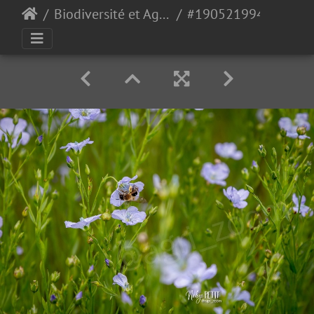
Biodiversité et Agroécologie
#1905219949 - crédit Nadège PETIT @agri zoom