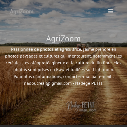
AgriZoom
AgriZoom
Passionnée de photos et agricultrice, j'aime prendre en
photos paysages et cultures qui m'entourent, notamment les
céréales, les oléoprotéagineux et la culture du lin fibre. Mes
photos sont prises en Raw et traitées sur Lightroom.
Pour plus d'informations, contactez-moi par e-mail :
nadoucrea @ gmail.com - Nadège PETIT