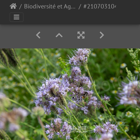
Biodiversité et Agroécologie
#2107031040 - crédit Nadège PETIT @agri zoom