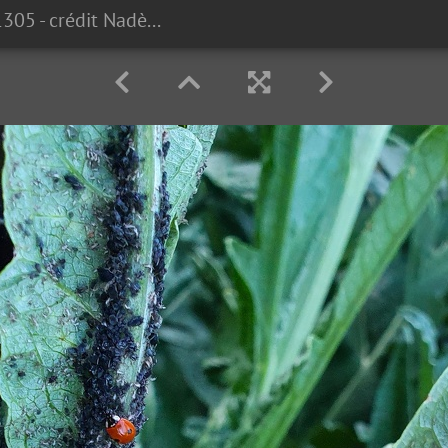
#200606211305 - crédit Nadège PETIT @agri zoom