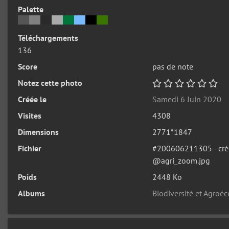
Palette
Téléchargements
136
Score
pas de note
Notez cette photo
Créée le
Samedi 6 Juin 2020
Visites
4308
Dimensions
2771*1847
Fichier
#200606211305 - cré
@agri_zoom.jpg
Poids
2448 Ko
Albums
Biodiversité et Agroé