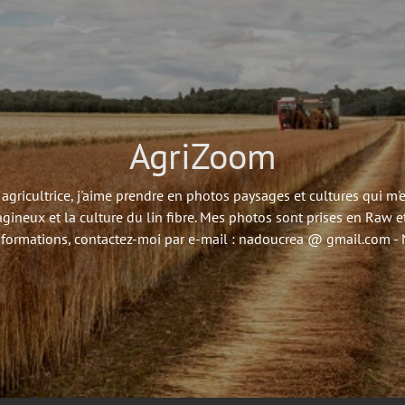
AgriZoom
agricultrice, j'aime prendre en photos paysages et cultures qui m
agineux et la culture du lin fibre. Mes photos sont prises en Raw et
nformations, contactez-moi par e-mail : nadoucrea @ gmail.com 