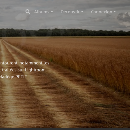
Albums
Découvrir
Connexion
'entourent, notamment les
 traitées sur Lightroom.
- Nadège PETIT