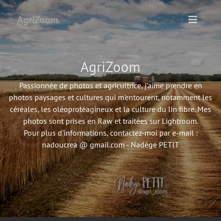
AgriZoom
AgriZoom
Passionnée de photos et agricultrice, j'aime prendre en
photos paysages et cultures qui m'entourent, notamment les
céréales, les oléoprotéagineux et la culture du lin fibre. Mes
photos sont prises en Raw et traitées sur Lightroom.
Pour plus d'informations, contactez-moi par e-mail :
nadoucrea @ gmail.com - Nadège PETIT