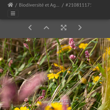
Biodiversité et Agroécologie
#2108111711 - crédit Nadège PETIT @agri zoom