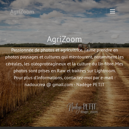
AgriZoom
AgriZoom
Passionnée de photos et agricultrice, j'aime prendre en
photos paysages et cultures qui m'entourent, notamment les
céréales, les oléoprotéagineux et la culture du lin fibre. Mes
photos sont prises en Raw et traitées sur Lightroom.
Pour plus d'informations, contactez-moi par e-mail :
nadoucrea @ gmail.com - Nadège PETIT