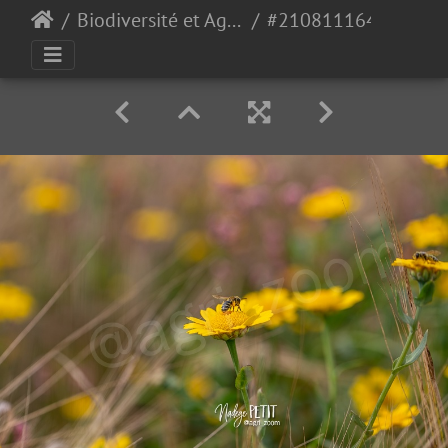
Biodiversité et Agroécologie
#2108111640 - crédit Nadège PETIT @agri zoom