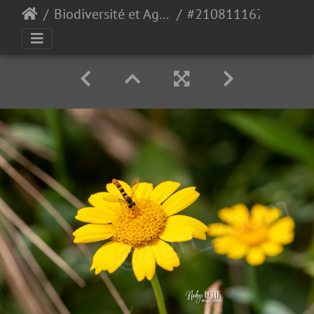
Biodiversité et Agroécologie
#2108111671 - crédit Nadège PETIT @agri zoom