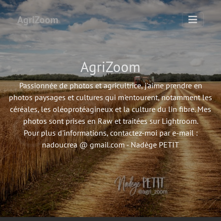
AgriZoom
AgriZoom
Passionnée de photos et agricultrice, j'aime prendre en
photos paysages et cultures qui m'entourent, notamment les
céréales, les oléoprotéagineux et la culture du lin fibre. Mes
photos sont prises en Raw et traitées sur Lightroom.
Pour plus d'informations, contactez-moi par e-mail :
nadoucrea @ gmail.com - Nadège PETIT