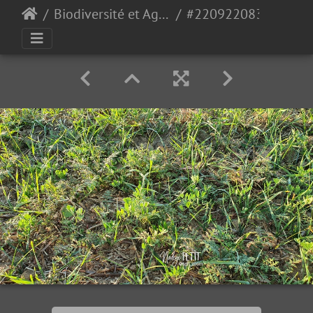
Biodiversité et Agroécologie
#220922083715 - crédit Nadège PETIT @agri zoom