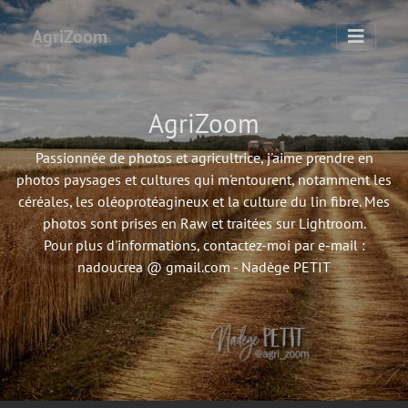
AgriZoom
AgriZoom
Passionnée de photos et agricultrice, j'aime prendre en
photos paysages et cultures qui m'entourent, notamment les
céréales, les oléoprotéagineux et la culture du lin fibre. Mes
photos sont prises en Raw et traitées sur Lightroom.
Pour plus d'informations, contactez-moi par e-mail :
nadoucrea @ gmail.com - Nadège PETIT