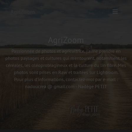
AgriZoom
AgriZoom
Passionnée de photos et agricultrice, j'aime prendre en
photos paysages et cultures qui m'entourent, notamment les
céréales, les oléoprotéagineux et la culture du lin fibre. Mes
photos sont prises en Raw et traitées sur Lightroom.
Pour plus d'informations, contactez-moi par e-mail :
nadoucrea @ gmail.com - Nadège PETIT