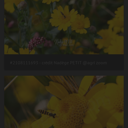
#2108111693 - crédit Nadège PETIT @agri zoom