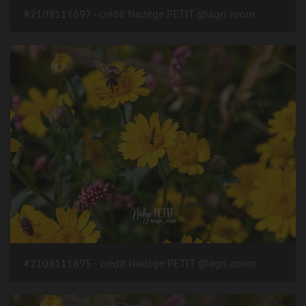
#2108111697 - crédit Nadège PETIT @agri zoom
#2108111695 - crédit Nadège PETIT @agri zoom