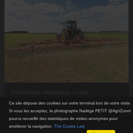
Desherbage mécanique - essais
Ce site dépose des cookies sur votre terminal lors de votre visite.
31 photos
Si vous les acceptez, la photographe Nadège PETIT @AgriZoom
pourra recueillir des statistiques de visites anonymes pour
améliorer la navigation.
The Cookie Law
Propulsé par
Piwigo
|
Contacter le webmestre