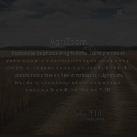
AgriZoom
AgriZoom
Passionnée de photos et agricultrice, j'aime prendre en
photos paysages et cultures qui m'entourent, notamment les
céréales, les oléoprotéagineux et la culture du lin fibre. Mes
photos sont prises en Raw et traitées sur Lightroom.
Pour plus d'informations, contactez-moi par e-mail :
nadoucrea @ gmail.com - Nadège PETIT