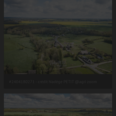
#2404180271 - crédit Nadège PETIT @agri zoom