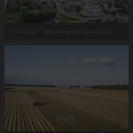
#2206170087 - crédit Nadège PETIT @agri zoom