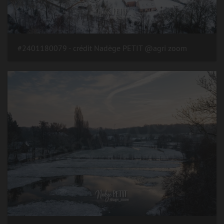
#2401180079 - crédit Nadège PETIT @agri zoom