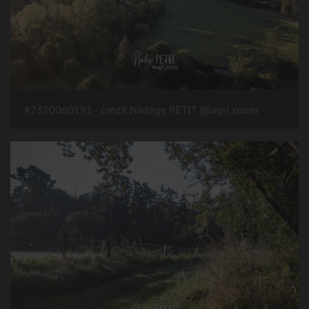
#2310060191 - crédit Nadège PETIT @agri zoom