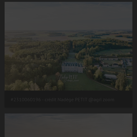
#2310060196 - crédit Nadège PETIT @agri zoom