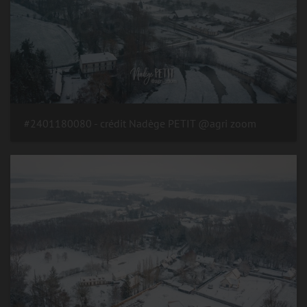
#2401180080 - crédit Nadège PETIT @agri zoom