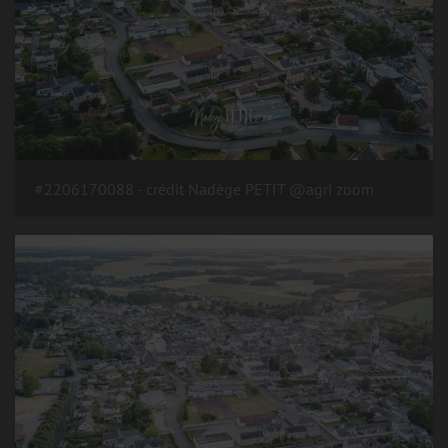
#2206170088 - crédit Nadège PETIT @agri zoom