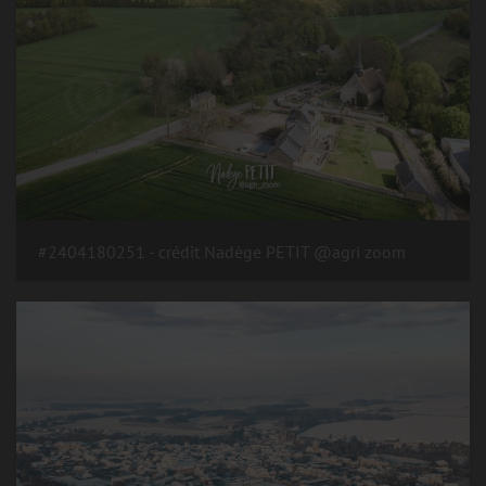
#2404180251 - crédit Nadège PETIT @agri zoom