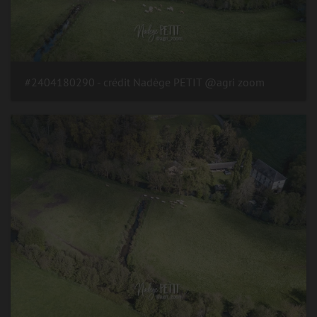
#2404180290 - crédit Nadège PETIT @agri zoom