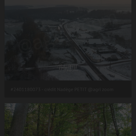
#2401180073 - crédit Nadège PETIT @agri zoom