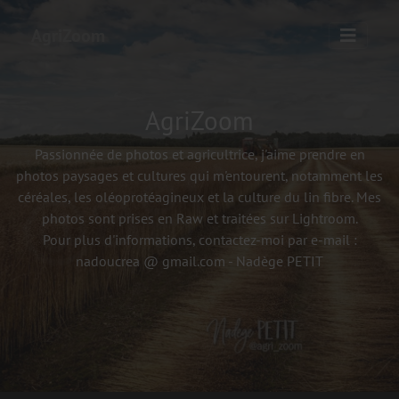
AgriZoom
AgriZoom
Passionnée de photos et agricultrice, j'aime prendre en
photos paysages et cultures qui m'entourent, notamment les
céréales, les oléoprotéagineux et la culture du lin fibre. Mes
photos sont prises en Raw et traitées sur Lightroom.
Pour plus d'informations, contactez-moi par e-mail :
nadoucrea @ gmail.com - Nadège PETIT