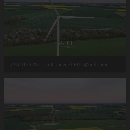
#2204170103 - crédit Nadège PETIT @agri zoom