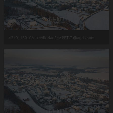
#2401180106 - crédit Nadège PETIT @agri zoom