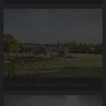
#2310060179 - crédit Nadège PETIT @agri zoom