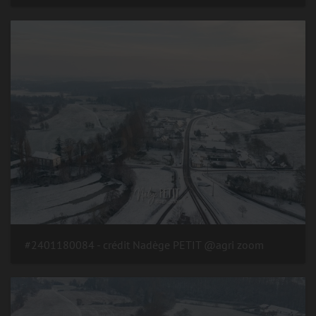
#2401180084 - crédit Nadège PETIT @agri zoom