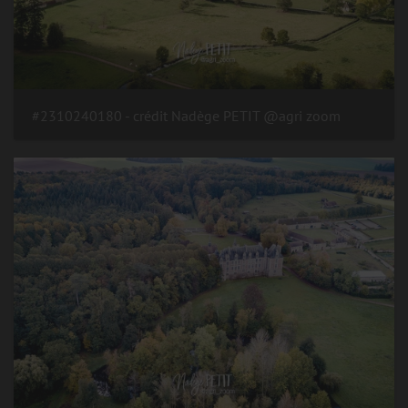
#2310240180 - crédit Nadège PETIT @agri zoom