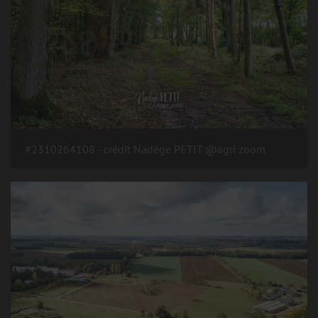
#2310264108 - crédit Nadège PETIT @agri zoom