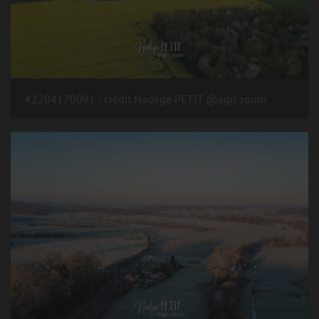
#2204170091 - crédit Nadège PETIT @agri zoom