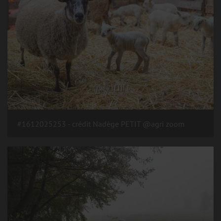
#1612025253 - crédit Nadège PETIT @agri zoom