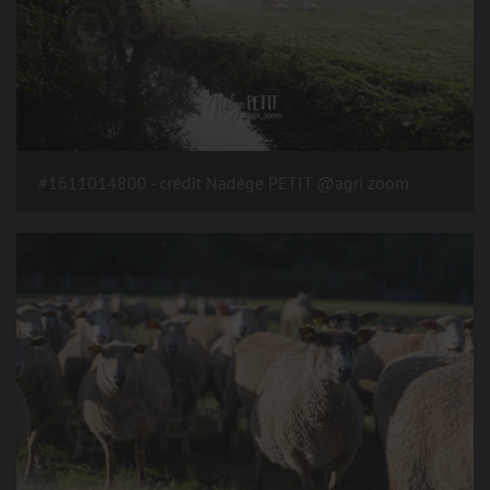
#1611014800 - crédit Nadège PETIT @agri zoom