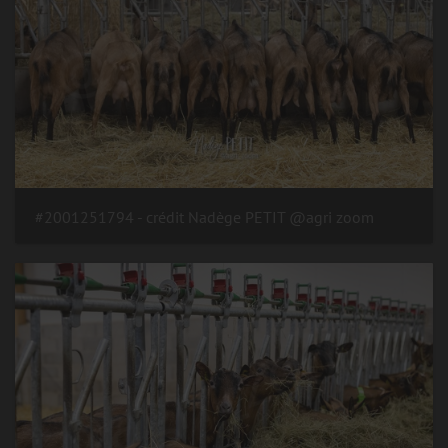
#2001251794 - crédit Nadège PETIT @agri zoom