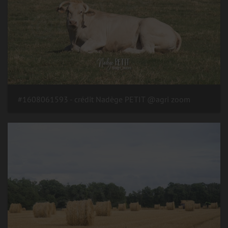
#1608061593 - crédit Nadège PETIT @agri zoom