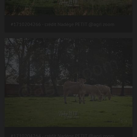
#1710204266 - crédit Nadège PETIT @agri zoom
#1710204264 - crédit Nadège PETIT @agri zoom