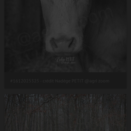
#1612025325 - crédit Nadège PETIT @agri zoom