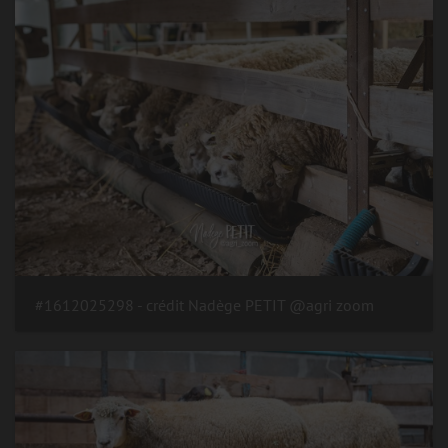
#1612025298 - crédit Nadège PETIT @agri zoom