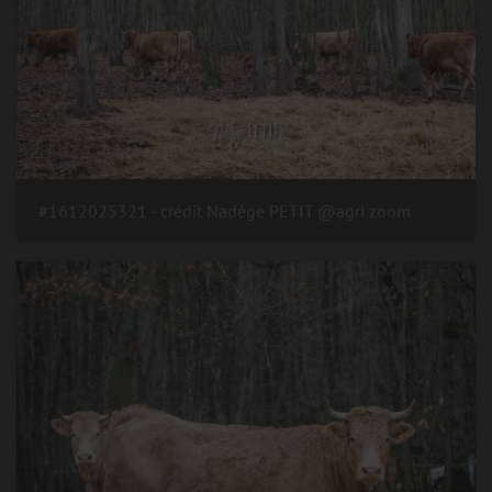
#1612025321 - crédit Nadège PETIT @agri zoom