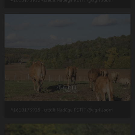
#1610173932 - crédit Nadège PETIT @agri zoom
#1610173925 - crédit Nadège PETIT @agri zoom