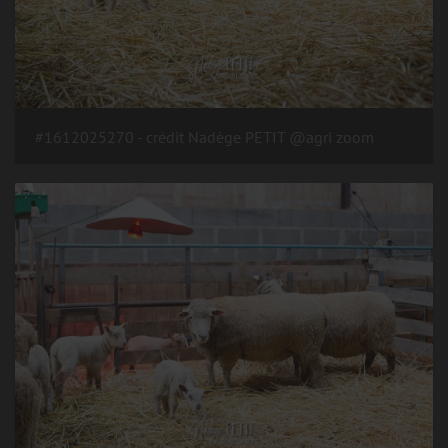
#1612025270 - crédit Nadège PETIT @agri zoom