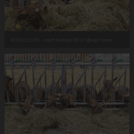
#2001251791 - crédit Nadège PETIT @agri zoom