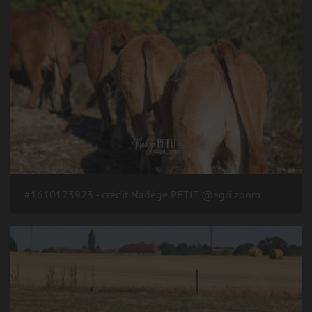
#1610173923 - crédit Nadège PETIT @agri zoom