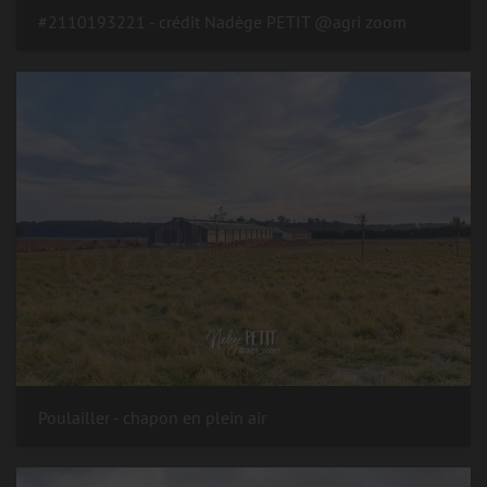
#2110193221 - crédit Nadège PETIT @agri zoom
Poulailler - chapon en plein air