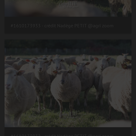
#1610173933 - crédit Nadège PETIT @agri zoom