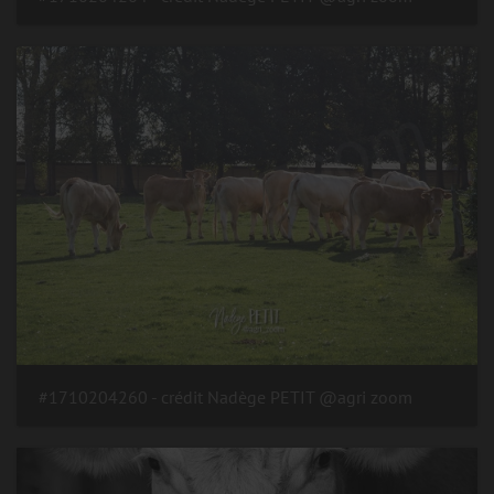
#1710204260 - crédit Nadège PETIT @agri zoom