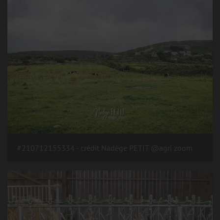
#210712155334 - crédit Nadège PETIT @agri zoom