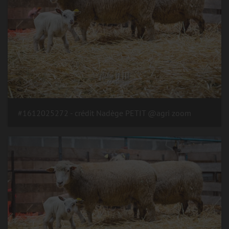
#1612025272 - crédit Nadège PETIT @agri zoom