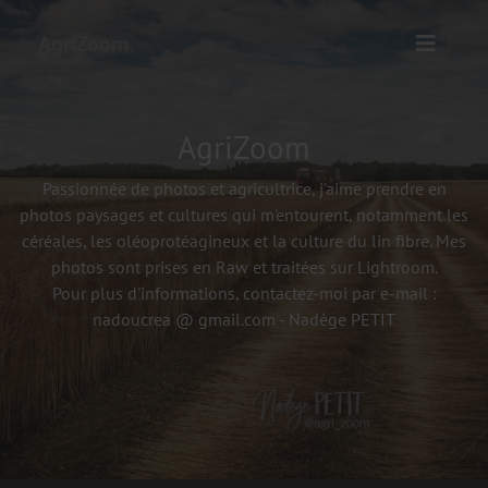
AgriZoom
AgriZoom
Passionnée de photos et agricultrice, j'aime prendre en
photos paysages et cultures qui m'entourent, notamment les
céréales, les oléoprotéagineux et la culture du lin fibre. Mes
photos sont prises en Raw et traitées sur Lightroom.
Pour plus d'informations, contactez-moi par e-mail :
nadoucrea @ gmail.com - Nadège PETIT