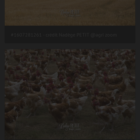
#1607281261 - crédit Nadège PETIT @agri zoom