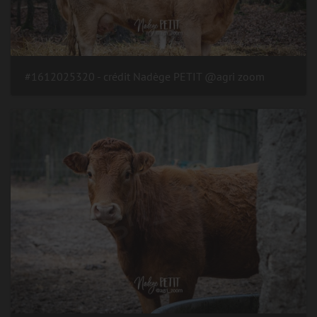
#1612025320 - crédit Nadège PETIT @agri zoom