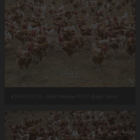
#1607050728 - crédit Nadège PETIT @agri zoom