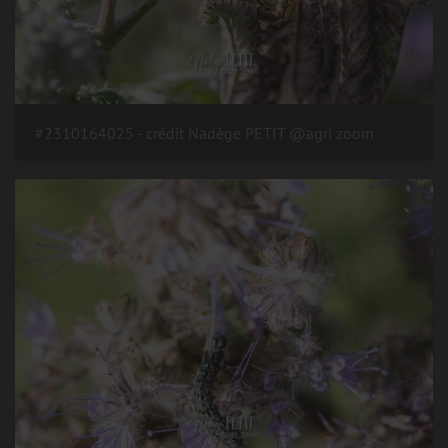
#2310164025 - crédit Nadège PETIT @agri zoom