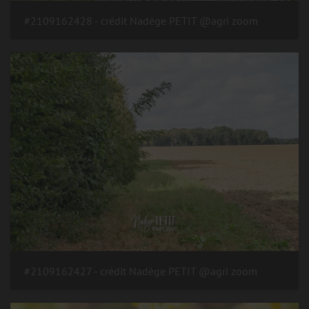
#2109162428 - crédit Nadège PETIT @agri zoom
#2109162427 - crédit Nadège PETIT @agri zoom