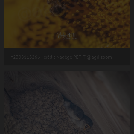
#2308113266 - crédit Nadège PETIT @agri zoom