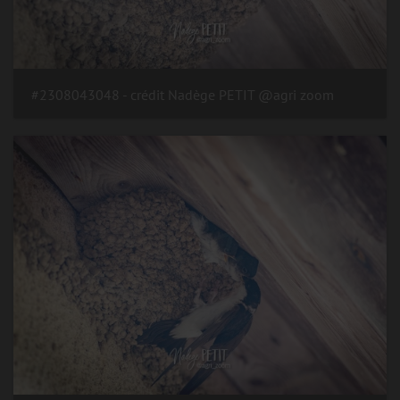
#2308043048 - crédit Nadège PETIT @agri zoom