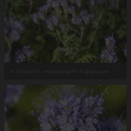
#2310164014 - crédit Nadège PETIT @agri zoom