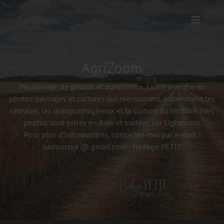
AgriZoom
AgriZoom
Passionnée de photos et agricultrice, j'aime prendre en
photos paysages et cultures qui m'entourent, notamment les
céréales, les oléoprotéagineux et la culture du lin fibre. Mes
photos sont prises en Raw et traitées sur Lightroom.
Pour plus d'informations, contactez-moi par e-mail :
nadoucrea @ gmail.com - Nadège PETIT