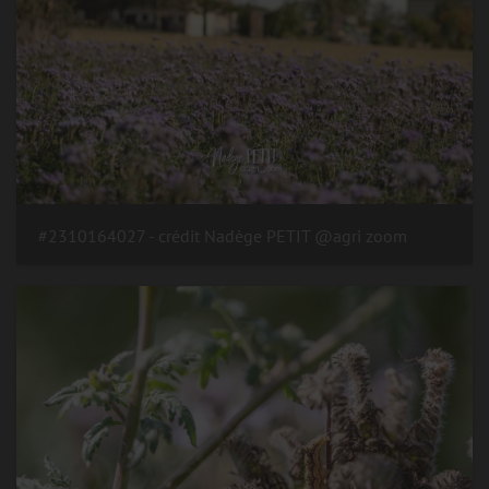
#2310164027 - crédit Nadège PETIT @agri zoom