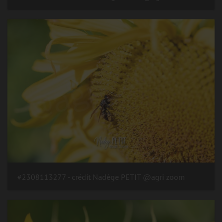
#2308113277 - crédit Nadège PETIT @agri zoom