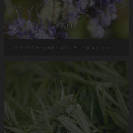
#2310164007 - crédit Nadège PETIT @agri zoom