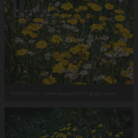
#2306131717 - crédit Nadège PETIT @agri zoom