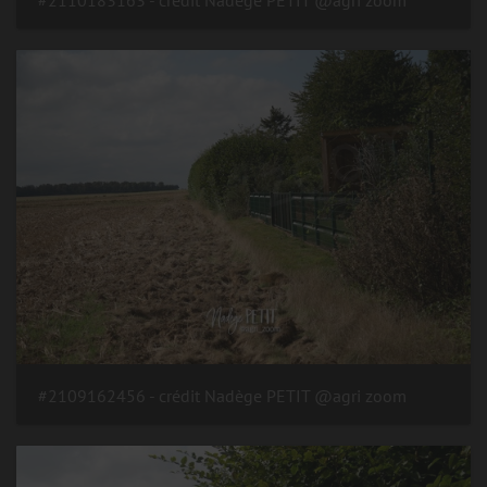
#2109162456 - crédit Nadège PETIT @agri zoom