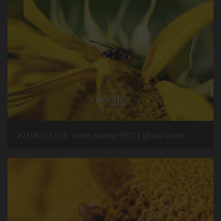
#2308113274 - crédit Nadège PETIT @agri zoom