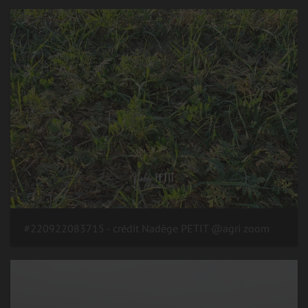
#220922083715 - crédit Nadège PETIT @agri zoom