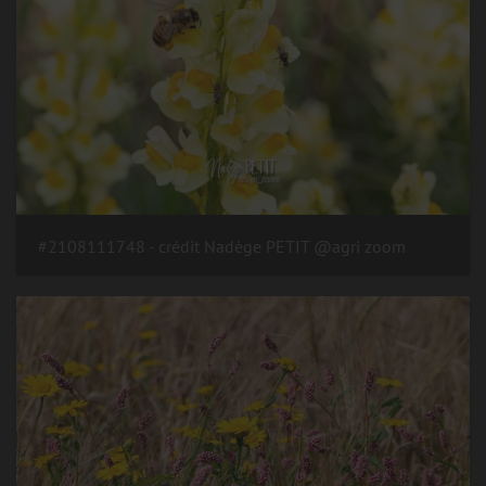
#2108111748 - crédit Nadège PETIT @agri zoom