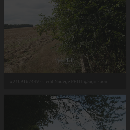
#2109162449 - crédit Nadège PETIT @agri zoom