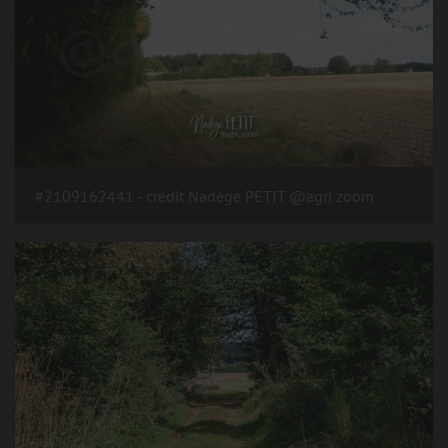
#2109162441 - crédit Nadège PETIT @agri zoom