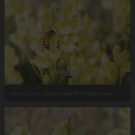
#2108111755 - crédit Nadège PETIT @agri zoom