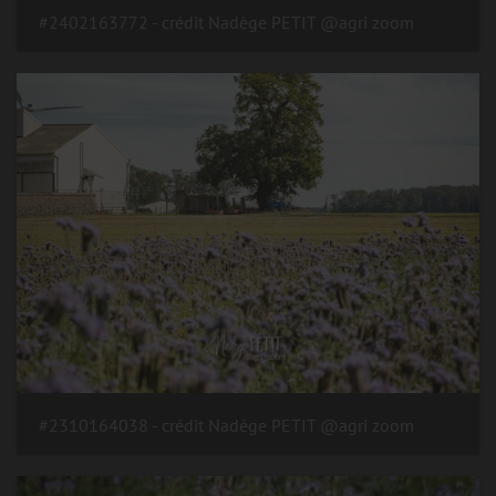
#2402163772 - crédit Nadège PETIT @agri zoom
#2310164038 - crédit Nadège PETIT @agri zoom