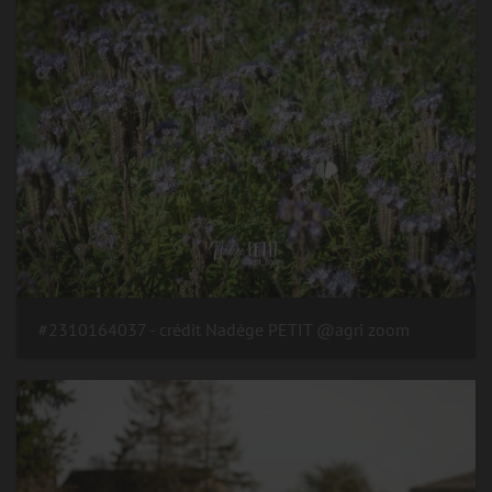
#2310164037 - crédit Nadège PETIT @agri zoom