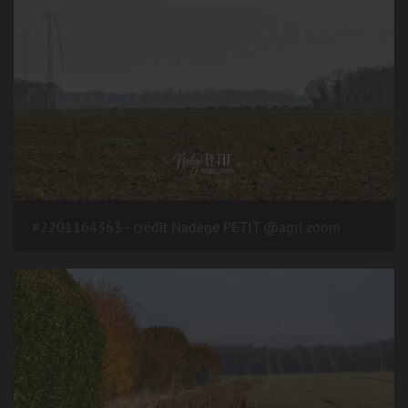
#2201164363 - crédit Nadège PETIT @agri zoom