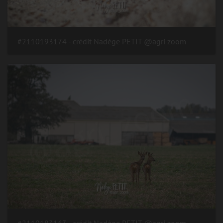
#2110193174 - crédit Nadège PETIT @agri zoom
#2110183163 - crédit Nadège PETIT @agri zoom