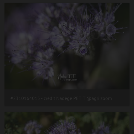
#2310164015 - crédit Nadège PETIT @agri zoom