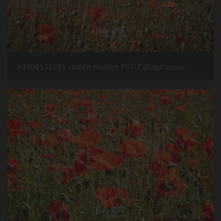
#2306131695 - crédit Nadège PETIT @agri zoom