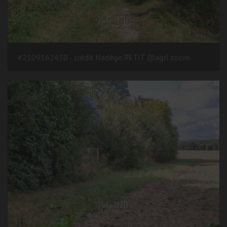
#2109162430 - crédit Nadège PETIT @agri zoom