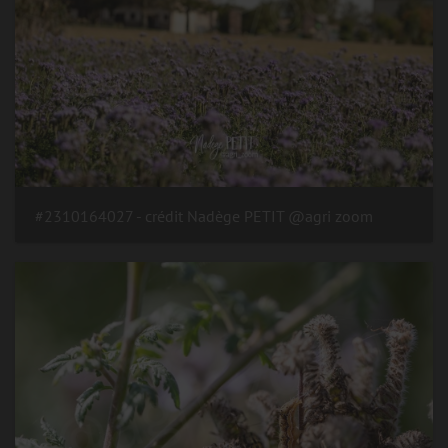
#2310164027 - crédit Nadège PETIT @agri zoom