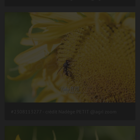
#2308113277 - crédit Nadège PETIT @agri zoom