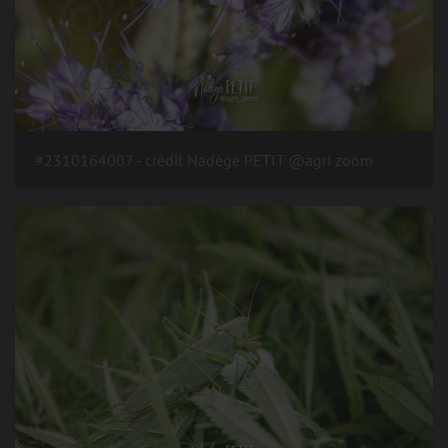
#2310164007 - crédit Nadège PETIT @agri zoom