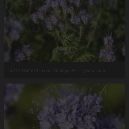
#2310164014 - crédit Nadège PETIT @agri zoom