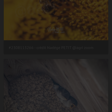
#2308113266 - crédit Nadège PETIT @agri zoom