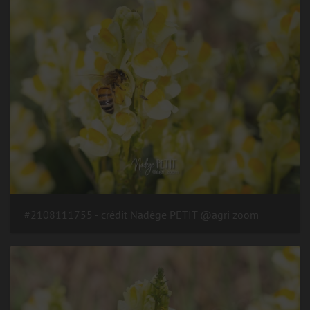
#2108111755 - crédit Nadège PETIT @agri zoom