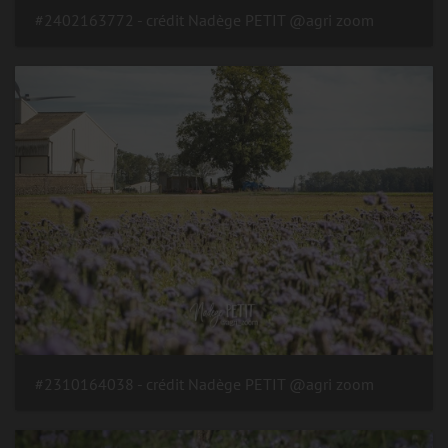
#2402163772 - crédit Nadège PETIT @agri zoom
#2310164038 - crédit Nadège PETIT @agri zoom