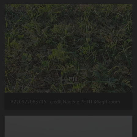
#220922083715 - crédit Nadège PETIT @agri zoom