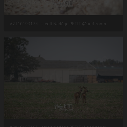
#2110193174 - crédit Nadège PETIT @agri zoom
#2110183163 - crédit Nadège PETIT @agri zoom