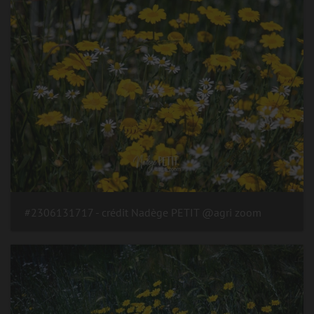
#2306131717 - crédit Nadège PETIT @agri zoom