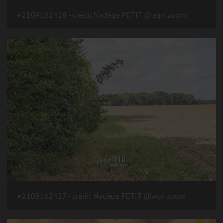
#2109162428 - crédit Nadège PETIT @agri zoom
#2109162427 - crédit Nadège PETIT @agri zoom