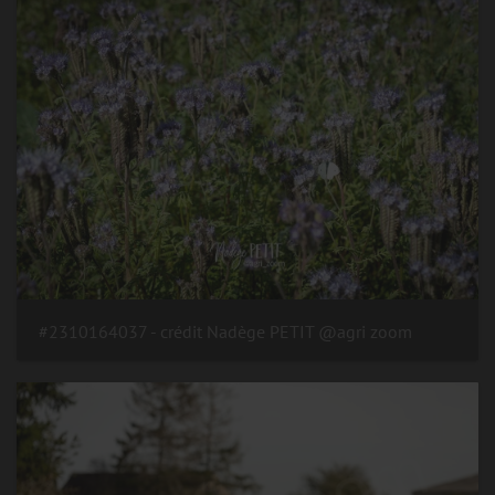
#2310164037 - crédit Nadège PETIT @agri zoom