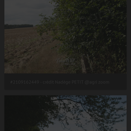
#2109162449 - crédit Nadège PETIT @agri zoom