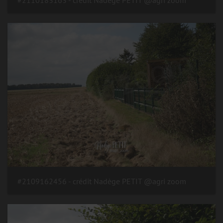
#2109162456 - crédit Nadège PETIT @agri zoom