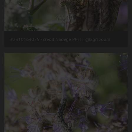
#2310164025 - crédit Nadège PETIT @agri zoom