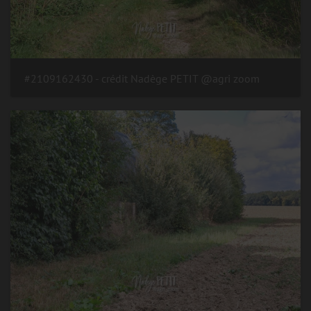
#2109162430 - crédit Nadège PETIT @agri zoom