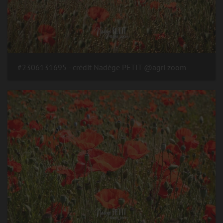
#2306131695 - crédit Nadège PETIT @agri zoom