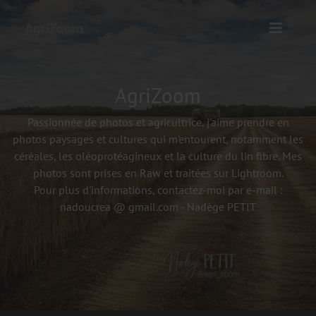
AgriZoom
AgriZoom
Passionnée de photos et agricultrice, j'aime prendre en
photos paysages et cultures qui m'entourent, notamment les
céréales, les oléoprotéagineux et la culture du lin fibre. Mes
photos sont prises en Raw et traitées sur Lightroom.
Pour plus d'informations, contactez-moi par e-mail :
nadoucrea @ gmail.com - Nadège PETIT