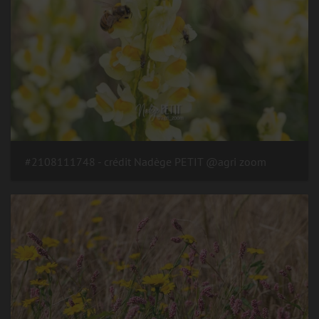
#2108111748 - crédit Nadège PETIT @agri zoom