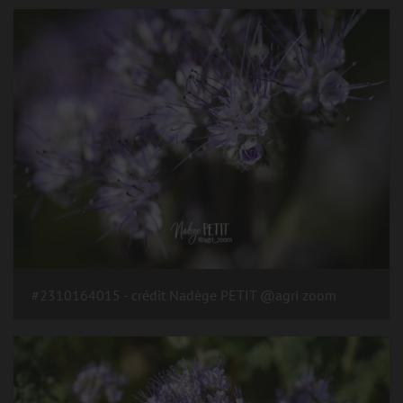
#2310164015 - crédit Nadège PETIT @agri zoom