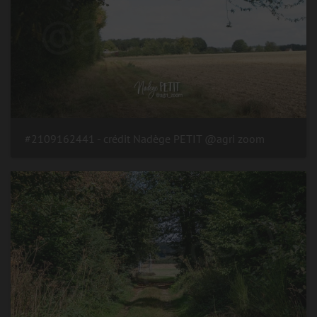
#2109162441 - crédit Nadège PETIT @agri zoom