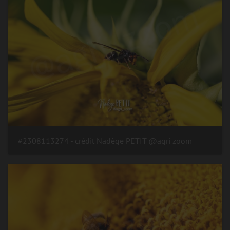
#2308113274 - crédit Nadège PETIT @agri zoom