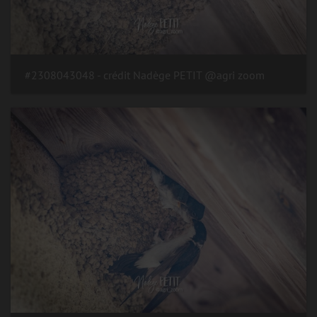
#2308043048 - crédit Nadège PETIT @agri zoom