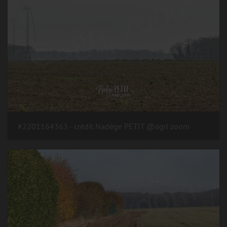
#2201164363 - crédit Nadège PETIT @agri zoom