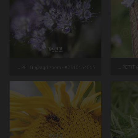
#2310164019 - crédit Nadège PETIT @agri zoom
#2310164015 - crédit Nadège PETIT @agri zoom