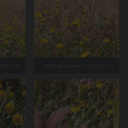
#2108111722 - crédit Nadège PETIT @agri zoom