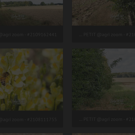
#2109162449 - crédit Nadège PETIT @agri zoom
#2109162427 - crédit Nadège PETIT @agri zoom