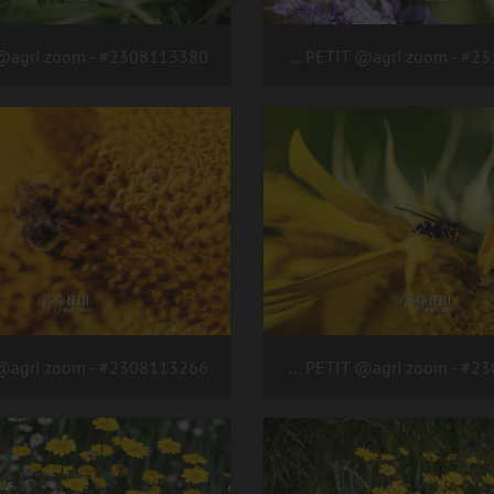
#2310164007 - crédit Nadège PETIT @agri zoom
#2308113274 - crédit Nadège PETIT @agri zoom