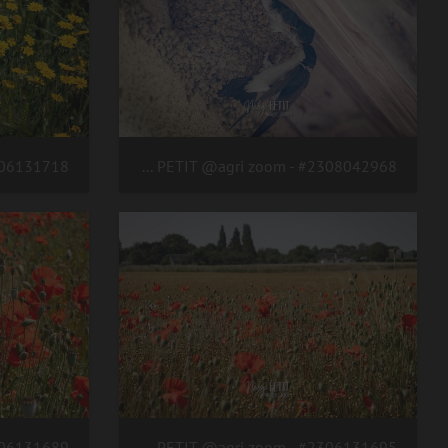
#2308042968 - crédit Nadège PETIT @agri zoom
#2306131695 - crédit Nadège PETIT @agri zoom