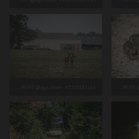
#2110183163 - crédit Nadège PETIT @agri zoom
#2110193174 - crédit Nadège PETIT @agri zoom