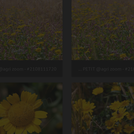
#2108111721 - crédit Nadège PETIT @agri zoom