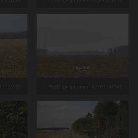
#2201164363 - crédit Nadège PETIT @agri zoom