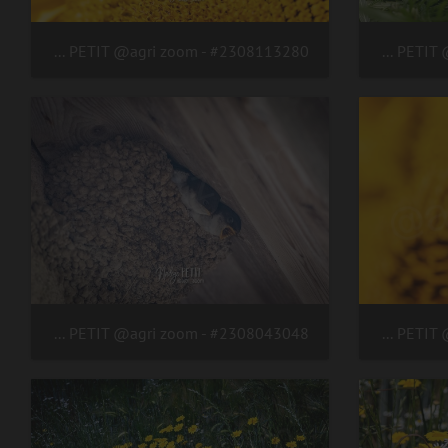
#2308113280 - crédit Nadège PETIT @agri zoom
#2308113380 - crédit Nadège PETIT @agri zoom
#2308043048 - crédit Nadège PETIT @agri zoom
#2308113266 - crédit Nadège PETIT @agri zoom