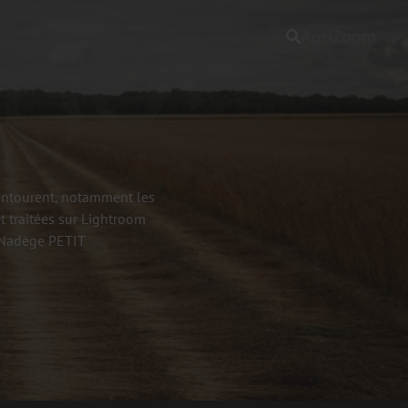
AgriZoom
'entourent, notamment les
t traitées sur Lightroom.
- Nadège PETIT