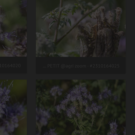
#2310164025 - crédit Nadège PETIT @agri zoom