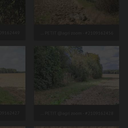
#2109162456 - crédit Nadège PETIT @agri zoom
#2109162428 - crédit Nadège PETIT @agri zoom