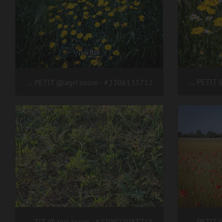
#2306131717 - crédit Nadège PETIT @agri zoom
#2306131712 - crédit Nadège PETIT @agri zoom
#220922083715 - crédit Nadège PETIT @agri zoom
#2306131686 - crédit Nadège PETIT @agri zoom