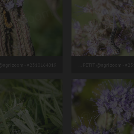
#2310164020 - crédit Nadège PETIT @agri zoom