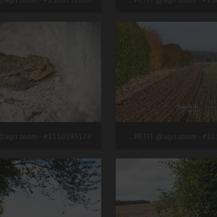
#2111113920 - crédit Nadège PETIT @agri zoom