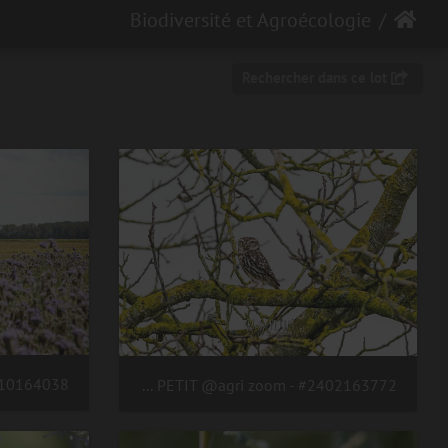
Biodiversité et Agroécologie
Rechercher dans ce lot
#2402163772 - crédit Nadège PETIT @agri zoom