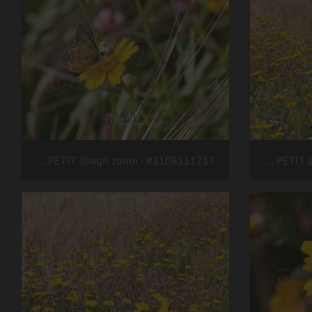
#2108111717 - crédit Nadège PETIT @agri zoom
#2108111720 - crédit Nadège PETIT @agri zoom