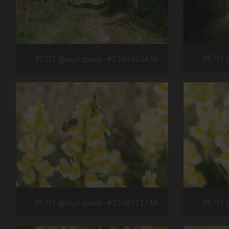
#2109162441 - crédit Nadège PETIT @agri zoom
#2109162430 - crédit Nadège PETIT @agri zoom
#2108111748 - crédit Nadège PETIT @agri zoom
#2108111755 - crédit Nadège PETIT @agri zoom