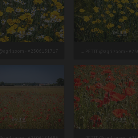
#2306131718 - crédit Nadège PETIT @agri zoom
#2306131689 - crédit Nadège PETIT @agri zoom