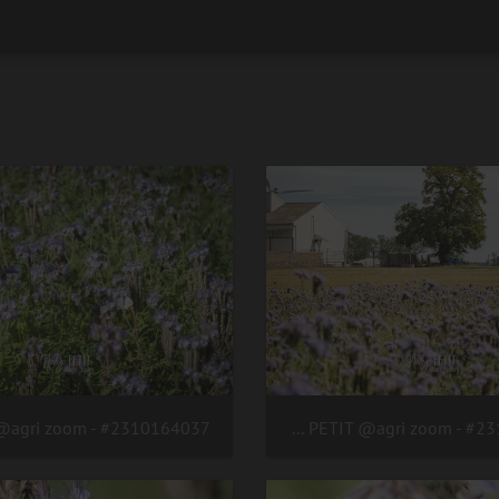
#2310164038 - crédit Nadège PETIT @agri zoom