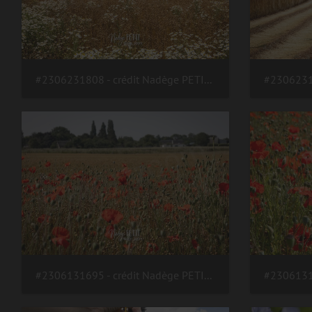
#2306231808 - crédit Nadège PETIT @agri zoom
#2306131695 - crédit Nadège PETIT @agri zoom