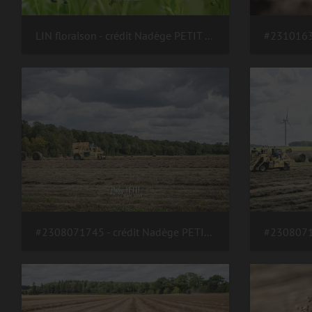
LIN floraison - crédit Nadège PETIT @agri zoom
#2308071745 - crédit Nadège PETIT @agri zoom