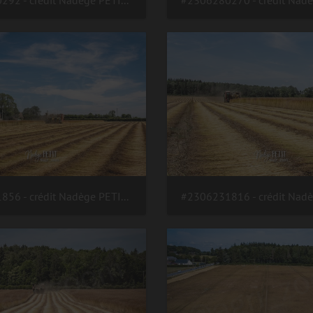
#2306280292 - crédit Nadège PETIT @agri zoom
#2306231856 - crédit Nadège PETIT @agri zoom