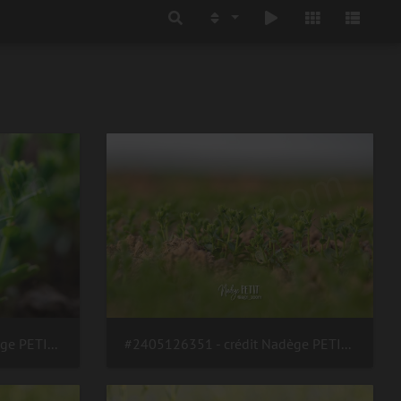
#2405126363 - crédit Nadège PETIT @agri zoom
#2405126351 - crédit Nadège PETIT @agri zoom