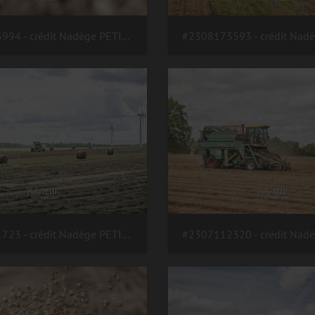
#2310163994 - crédit Nadège PETIT @agri zoom
#2308071723 - crédit Nadège PETIT @agri zoom