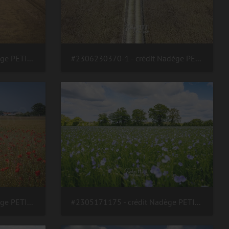
#2306230372 - crédit Nadège PETIT @agri zoom
#2306230370-1 - crédit Nadège PETIT @agri zoom
#2306131686 - crédit Nadège PETIT @agri zoom
#2305171175 - crédit Nadège PETIT @agri zoom