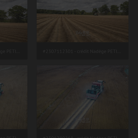
#2307112300 - crédit Nadège PETIT @agri zoom
#2307112301 - crédit Nadège PETIT @agri zoom