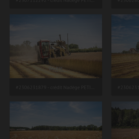
#2306231879 - crédit Nadège PETIT @agri zoom