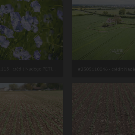
#2305171118 - crédit Nadège PETIT @agri zoom