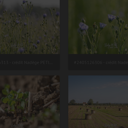
#2405126313 - crédit Nadège PETIT @agri zoom