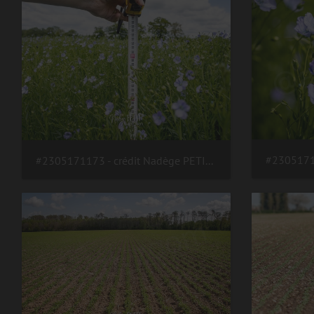
#2305171173 - crédit Nadège PETIT @agri zoom