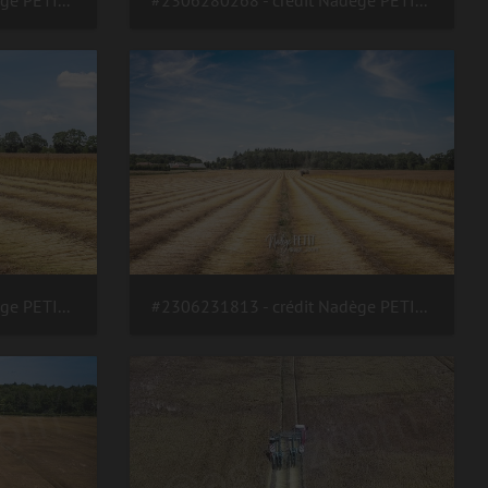
#2306280270 - crédit Nadège PETIT @agri zoom
#2306280268 - crédit Nadège PETIT @agri zoom
#2306231816 - crédit Nadège PETIT @agri zoom
#2306231813 - crédit Nadège PETIT @agri zoom