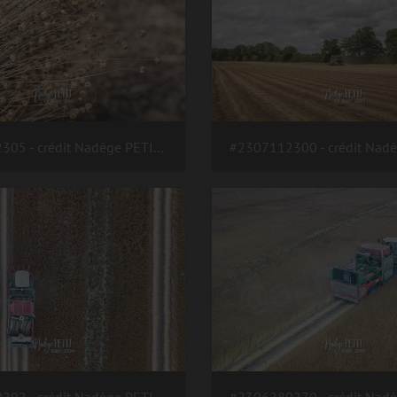
#2307112305 - crédit Nadège PETIT @agri zoom