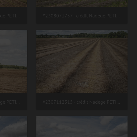
#2308173593 - crédit Nadège PETIT @agri zoom
#2308071757 - crédit Nadège PETIT @agri zoom
#2307112320 - crédit Nadège PETIT @agri zoom
#2307112315 - crédit Nadège PETIT @agri zoom