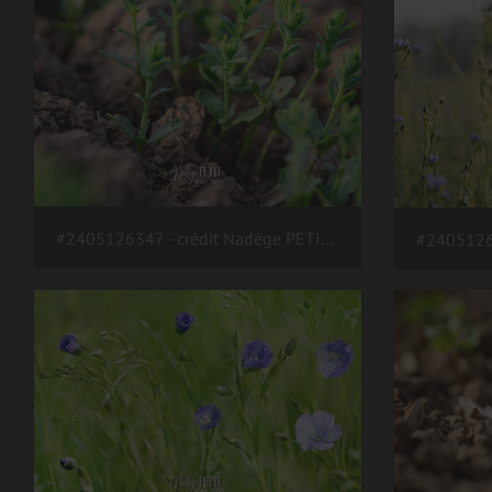
#2405126347 - crédit Nadège PETIT @agri zoom