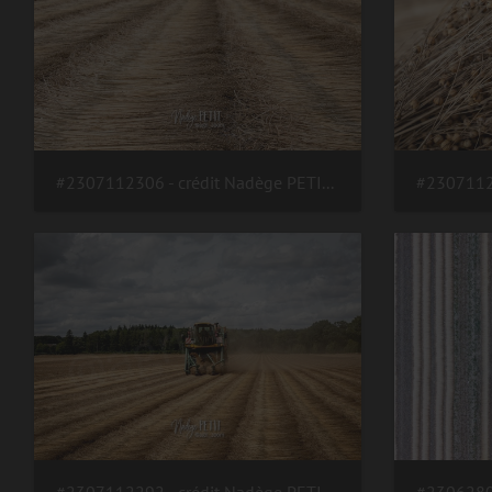
#2307112306 - crédit Nadège PETIT @agri zoom
#2307112292 - crédit Nadège PETIT @agri zoom