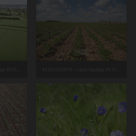
#2305110046 - crédit Nadège PETIT @agri zoom
#2305020879 - crédit Nadège PETIT @agri zoom