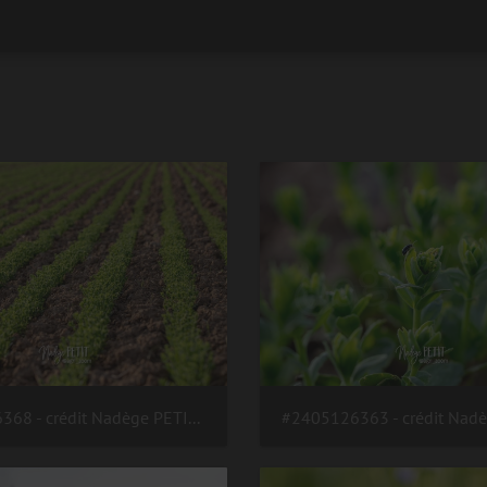
#2405126368 - crédit Nadège PETIT @agri zoom