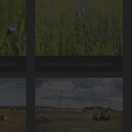
#2405126306 - crédit Nadège PETIT @agri zoom
#2405126299 - crédit Nadège PETIT @agri zoom