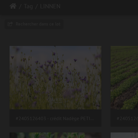
Tag
LINNEN
Rechercher dans ce lot
#2405126403 - crédit Nadège PETIT @agri zoom