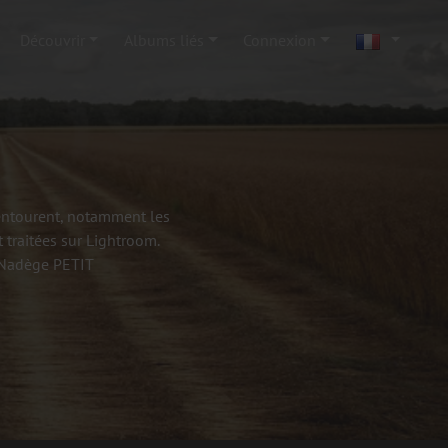
Découvrir
Albums liés
Connexion
'entourent, notamment les
 traitées sur Lightroom.
- Nadège PETIT