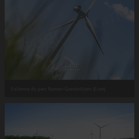
Eolienne du parc Roman-Grandvilliers (Eure)