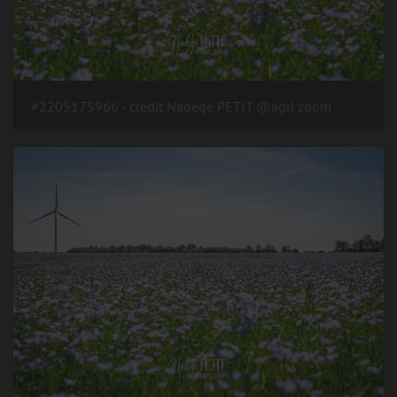
#2205175966 - crédit Nadège PETIT @agri zoom