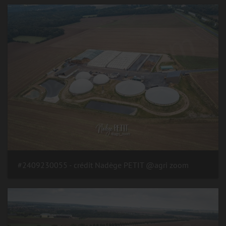
#2409230055 - crédit Nadège PETIT @agri zoom