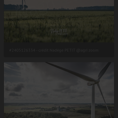
#2405126334 - crédit Nadège PETIT @agri zoom