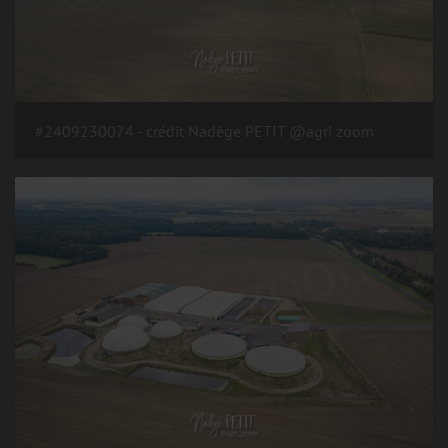
#2409230074 - crédit Nadège PETIT @agri zoom