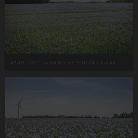
#2205175971 - crédit Nadège PETIT @agri zoom