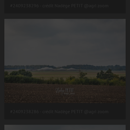
#2409238296 - crédit Nadège PETIT @agri zoom
#2409238286 - crédit Nadège PETIT @agri zoom