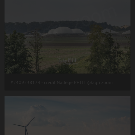
#2409238174 - crédit Nadège PETIT @agri zoom