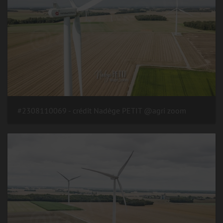
#2308110069 - crédit Nadège PETIT @agri zoom