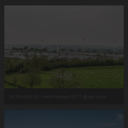
#2304300628 - crédit Nadège PETIT @agri zoom