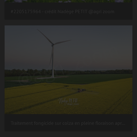
#2205175964 - crédit Nadège PETIT @agri zoom
Traitement fongicide sur colza en pleine floraison après le coucher du soleil