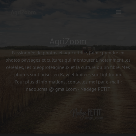
AgriZoom
AgriZoom
Passionnée de photos et agricultrice, j'aime prendre en
photos paysages et cultures qui m'entourent, notamment les
céréales, les oléoprotéagineux et la culture du lin fibre. Mes
photos sont prises en Raw et traitées sur Lightroom.
Pour plus d'informations, contactez-moi par e-mail :
nadoucrea @ gmail.com - Nadège PETIT