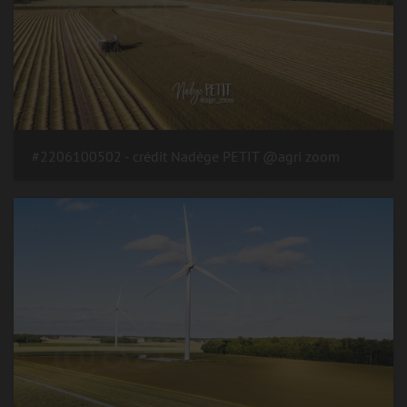
#2206100502 - crédit Nadège PETIT @agri zoom