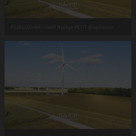
#2206100484 - crédit Nadège PETIT @agri zoom