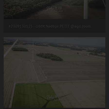
#2309130125 - crédit Nadège PETIT @agri zoom