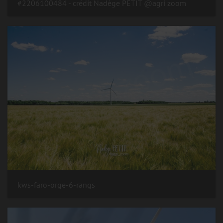
#2206100484 - crédit Nadège PETIT @agri zoom
kws-faro-orge-6-rangs