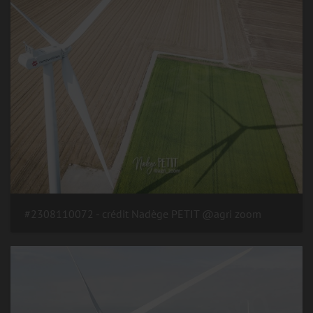
#2308110072 - crédit Nadège PETIT @agri zoom