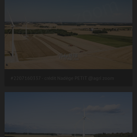
#2207160337 - crédit Nadège PETIT @agri zoom