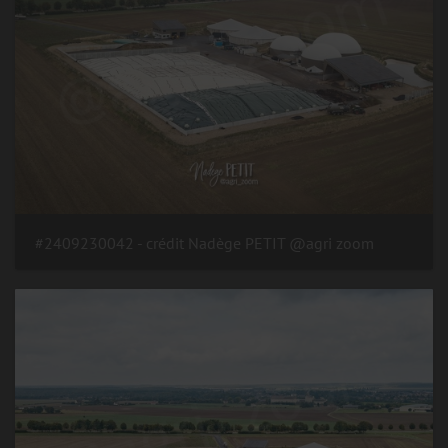
#2409230042 - crédit Nadège PETIT @agri zoom