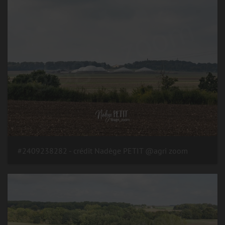
#2409238282 - crédit Nadège PETIT @agri zoom