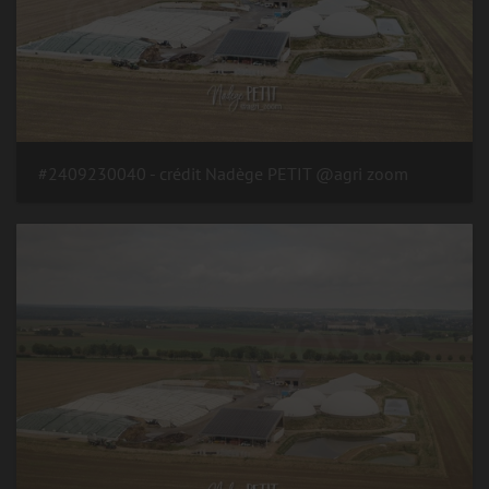
#2409230040 - crédit Nadège PETIT @agri zoom