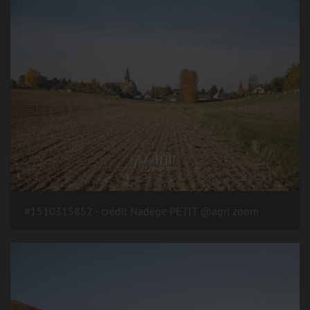
#1510315852 - crédit Nadège PETIT @agri zoom