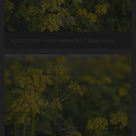
#1510315969 - crédit Nadège PETIT @agri zoom