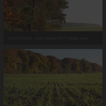
#1510315960 - crédit Nadège PETIT @agri zoom