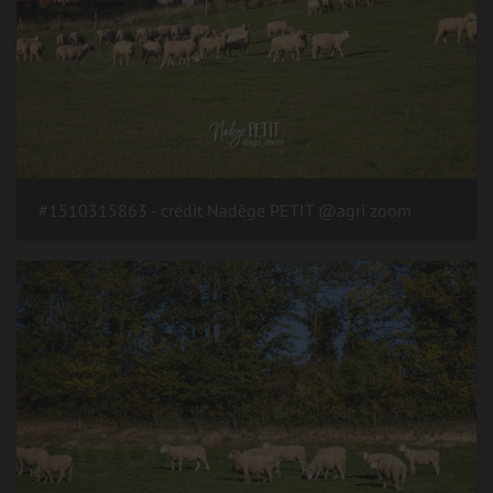
#1510315863 - crédit Nadège PETIT @agri zoom