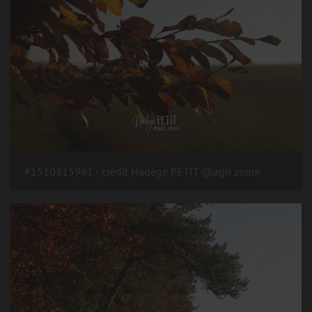
#1510315961 - crédit Nadège PETIT @agri zoom