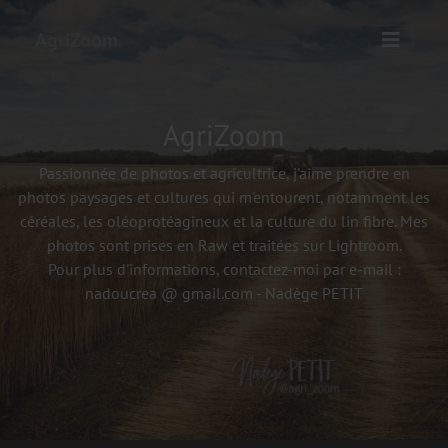
AgriZoom
AgriZoom
Passionnée de photos et agricultrice, j'aime prendre en
photos paysages et cultures qui m'entourent, notamment les
céréales, les oléoprotéagineux et la culture du lin fibre. Mes
photos sont prises en Raw et traitées sur Lightroom.
Pour plus d'informations, contactez-moi par e-mail :
nadoucrea @ gmail.com - Nadège PETIT