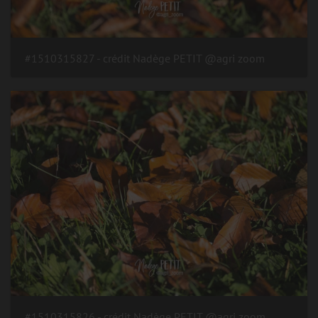
#1510315827 - crédit Nadège PETIT @agri zoom
#1510315826 - crédit Nadège PETIT @agri zoom