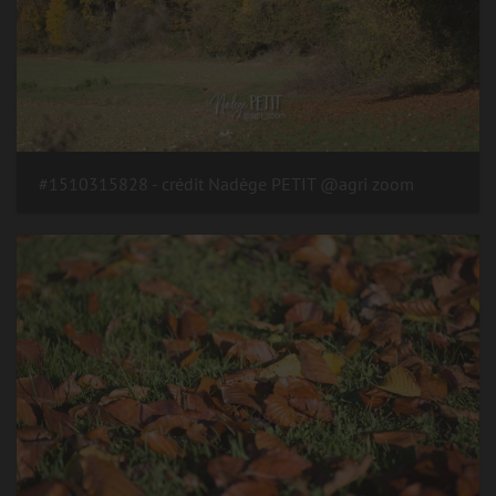
#1510315828 - crédit Nadège PETIT @agri zoom