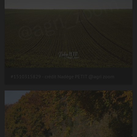
#1510315829 - crédit Nadège PETIT @agri zoom