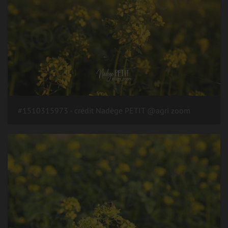
#1510315973 - crédit Nadège PETIT @agri zoom