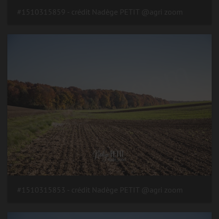
#1510315859 - crédit Nadège PETIT @agri zoom
#1510315853 - crédit Nadège PETIT @agri zoom