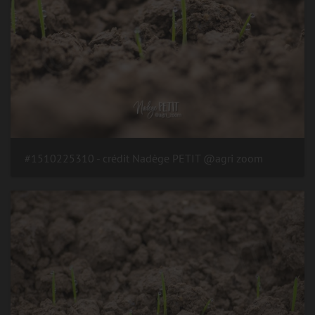
#1510225310 - crédit Nadège PETIT @agri zoom