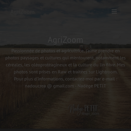
AgriZoom
AgriZoom
Passionnée de photos et agricultrice, j'aime prendre en
photos paysages et cultures qui m'entourent, notamment les
céréales, les oléoprotéagineux et la culture du lin fibre. Mes
photos sont prises en Raw et traitées sur Lightroom.
Pour plus d'informations, contactez-moi par e-mail :
nadoucrea @ gmail.com - Nadège PETIT