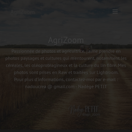
AgriZoom
AgriZoom
Passionnée de photos et agricultrice, j'aime prendre en
photos paysages et cultures qui m'entourent, notamment les
céréales, les oléoprotéagineux et la culture du lin fibre. Mes
photos sont prises en Raw et traitées sur Lightroom.
Pour plus d'informations, contactez-moi par e-mail :
nadoucrea @ gmail.com - Nadège PETIT