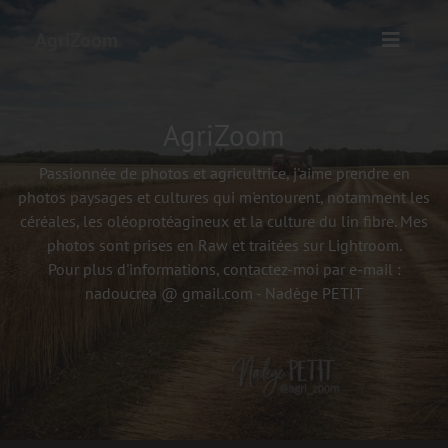
AgriZoom
AgriZoom
Passionnée de photos et agricultrice, j'aime prendre en
photos paysages et cultures qui m'entourent, notamment les
céréales, les oléoprotéagineux et la culture du lin fibre. Mes
photos sont prises en Raw et traitées sur Lightroom.
Pour plus d'informations, contactez-moi par e-mail :
nadoucrea @ gmail.com - Nadège PETIT