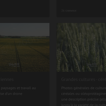
26 снимки
riennes
 paysages et travail au
Photos générales de cultur
ise d'un drone
céréales ou oléoprotéagine
une description précise (all
jusqu'à la variété de la cultu