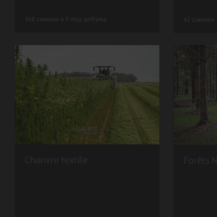
368 снимки в 9 под-албума
42 снимки
Chanvre textile
Forêts 