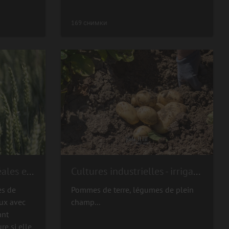
169 снимки
Grandes cultures - céréales et oléoprotéagineux
Cultures industrielles - irrigation
es de
Pommes de terre, légumes de plein
ux avec
champ...
ant
re si elle