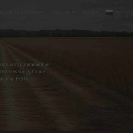
вързани етикети
Découvrir
Вход
'entourent, notamment les
 traitées sur Lightroom.
- Nadège PETIT