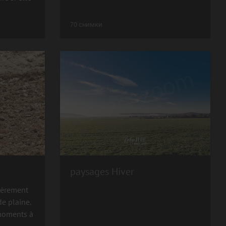
70 снимки
paysages Hiver
lièrement
de plaine.
 moments à