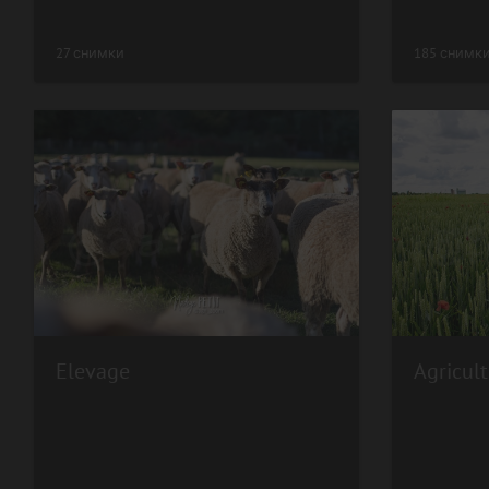
27 снимки
185 снимк
Elevage
Agricult