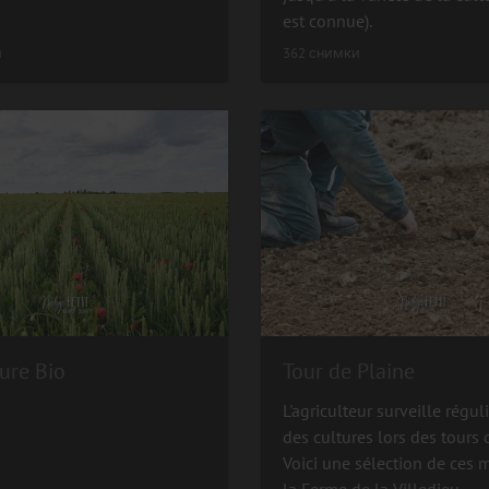
est connue).
и
362 снимки
ure Bio
Tour de Plaine
L'agriculteur surveille régu
des cultures lors des tours 
Voici une sélection de ces
la Ferme de la Villedieu.