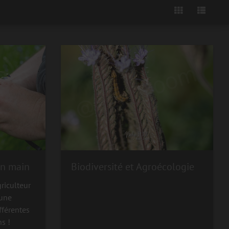
en main
Biodiversité et Agroécologie
griculteur
 une
fférentes
ns !