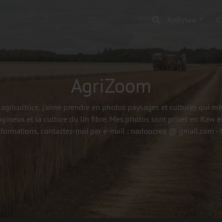
Албуми
С
AgriZoom
agricultrice, j'aime prendre en photos paysages et cultures qui m
agineux et la culture du lin fibre. Mes photos sont prises en Raw et
nformations, contactez-moi par e-mail : nadoucrea @ gmail.com 