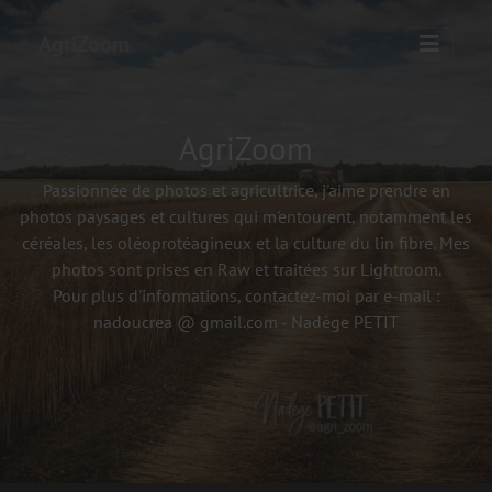
AgriZoom
AgriZoom
Passionnée de photos et agricultrice, j'aime prendre en
photos paysages et cultures qui m'entourent, notamment les
céréales, les oléoprotéagineux et la culture du lin fibre. Mes
photos sont prises en Raw et traitées sur Lightroom.
Pour plus d'informations, contactez-moi par e-mail :
nadoucrea @ gmail.com - Nadège PETIT