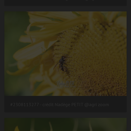
#2308113277 - crédit Nadège PETIT @agri zoom