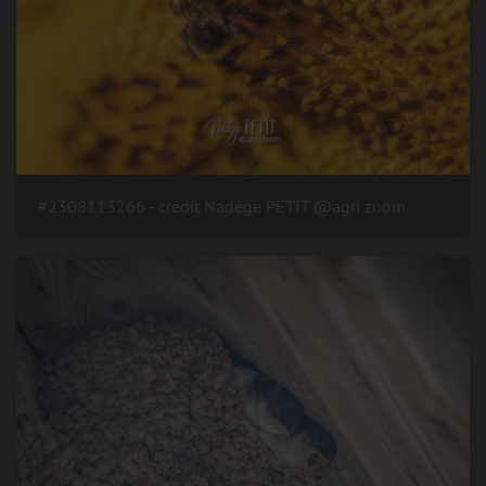
#2308113266 - crédit Nadège PETIT @agri zoom