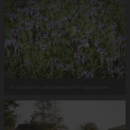
#2310164037 - crédit Nadège PETIT @agri zoom