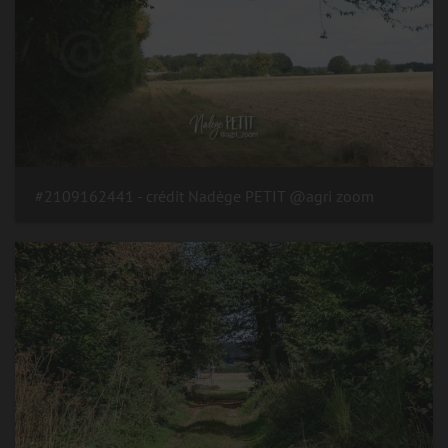
#2109162441 - crédit Nadège PETIT @agri zoom