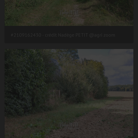
#2109162430 - crédit Nadège PETIT @agri zoom