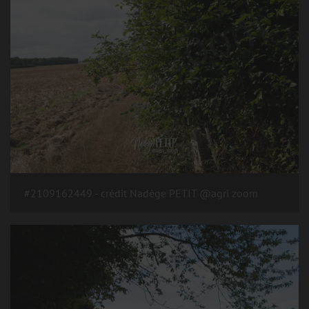
#2109162449 - crédit Nadège PETIT @agri zoom