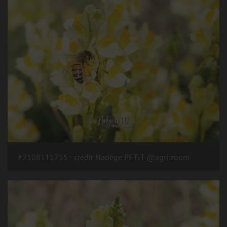
#2108111755 - crédit Nadège PETIT @agri zoom