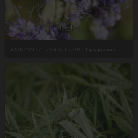
#2310164007 - crédit Nadège PETIT @agri zoom