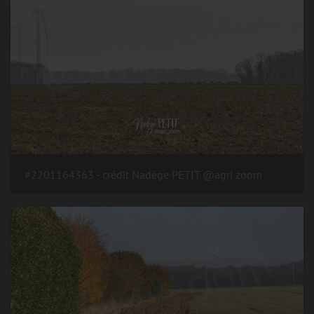
#2201164363 - crédit Nadège PETIT @agri zoom