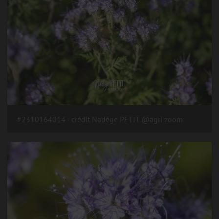
#2310164014 - crédit Nadège PETIT @agri zoom