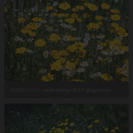
#2306131717 - crédit Nadège PETIT @agri zoom