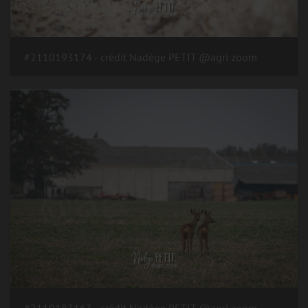
#2110193174 - crédit Nadège PETIT @agri zoom
#2110183163 - crédit Nadège PETIT @agri zoom