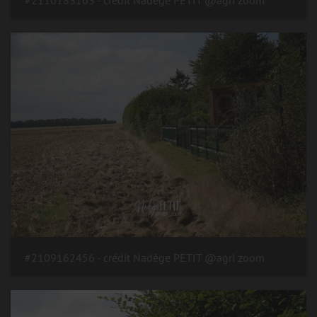
#2109162456 - crédit Nadège PETIT @agri zoom