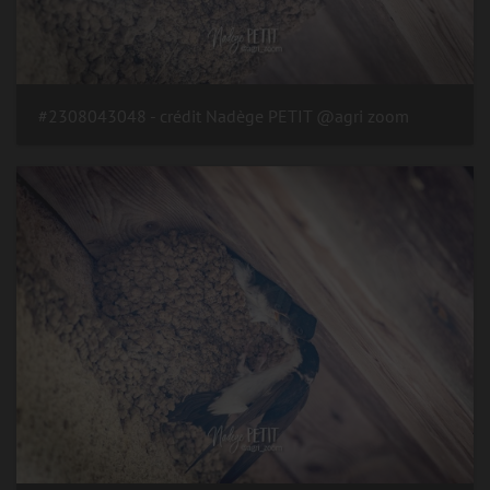
#2308043048 - crédit Nadège PETIT @agri zoom