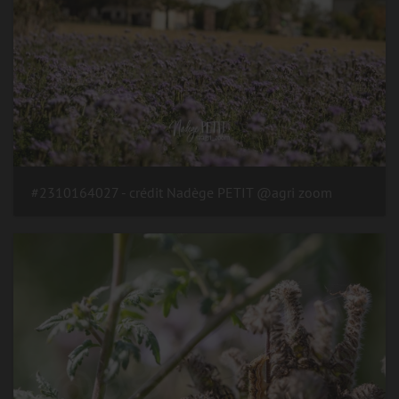
#2310164027 - crédit Nadège PETIT @agri zoom