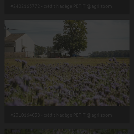
#2402163772 - crédit Nadège PETIT @agri zoom
#2310164038 - crédit Nadège PETIT @agri zoom