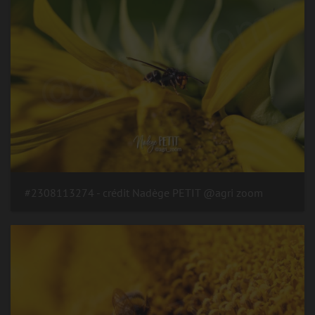
#2308113274 - crédit Nadège PETIT @agri zoom