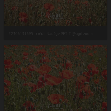
#2306131695 - crédit Nadège PETIT @agri zoom