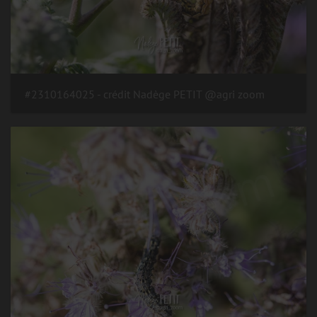
#2310164025 - crédit Nadège PETIT @agri zoom