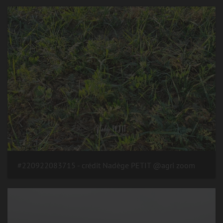
#220922083715 - crédit Nadège PETIT @agri zoom