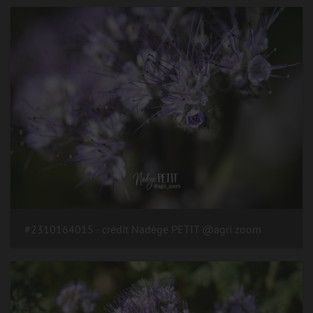
#2310164015 - crédit Nadège PETIT @agri zoom