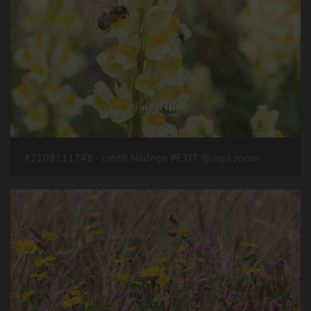
#2108111748 - crédit Nadège PETIT @agri zoom