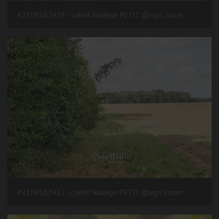
#2109162428 - crédit Nadège PETIT @agri zoom
#2109162427 - crédit Nadège PETIT @agri zoom