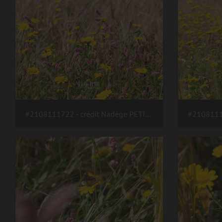
#2108111722 - crédit Nadège PETIT @agri zoom