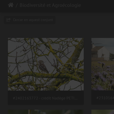
Biodiversité et Agroécologie
Cercar en aquest conjunt
#2402163772 - crédit Nadège PETIT @agri zoom