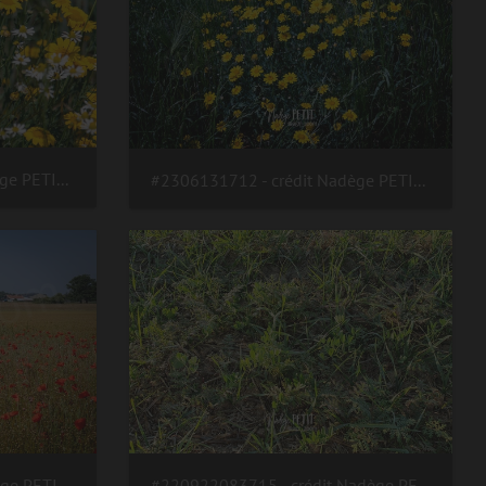
#2306131717 - crédit Nadège PETIT @agri zoom
#2306131712 - crédit Nadège PETIT @agri zoom
#2306131686 - crédit Nadège PETIT @agri zoom
#220922083715 - crédit Nadège PETIT @agri zoom