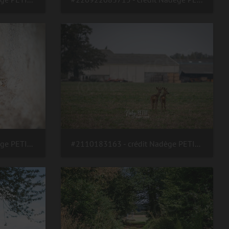
#2110193174 - crédit Nadège PETIT @agri zoom
#2110183163 - crédit Nadège PETIT @agri zoom