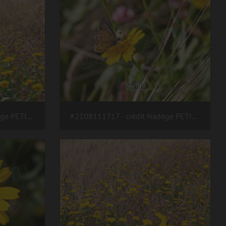
#2108111720 - crédit Nadège PETIT @agri zoom
#2108111717 - crédit Nadège PETIT @agri zoom