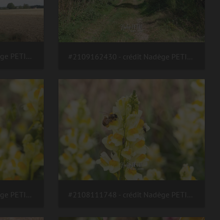
#2109162441 - crédit Nadège PETIT @agri zoom
#2109162430 - crédit Nadège PETIT @agri zoom
#2108111755 - crédit Nadège PETIT @agri zoom
#2108111748 - crédit Nadège PETIT @agri zoom