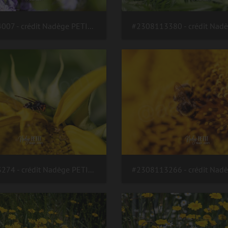
#2310164007 - crédit Nadège PETIT @agri zoom
#2308113274 - crédit Nadège PETIT @agri zoom