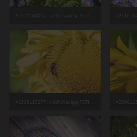
#2310164014 - crédit Nadège PETIT @agri zoom
#2308113277 - crédit Nadège PETIT @agri zoom