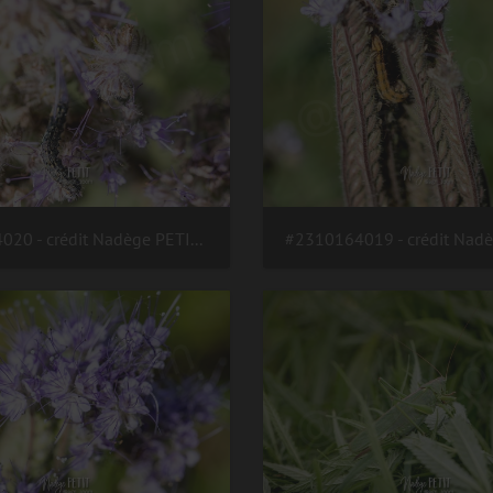
#2310164020 - crédit Nadège PETIT @agri zoom