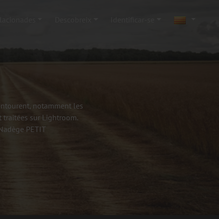
elacionades
Descobreix
Identificar-se
'entourent, notamment les
 traitées sur Lightroom.
- Nadège PETIT