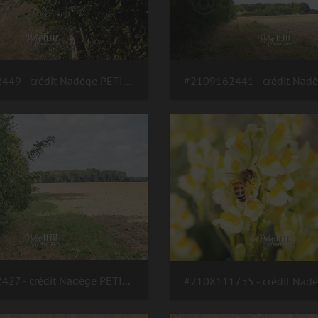
#2109162449 - crédit Nadège PETIT @agri zoom
#2109162427 - crédit Nadège PETIT @agri zoom