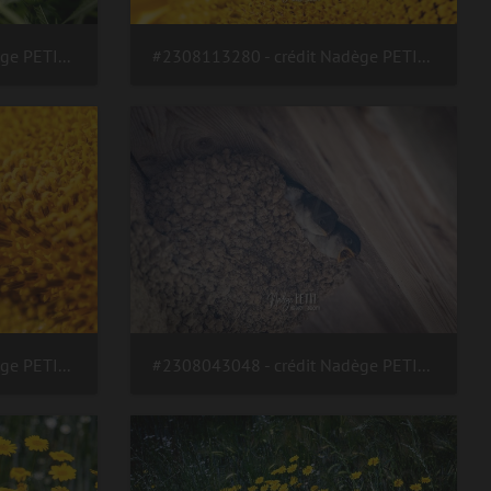
#2308113380 - crédit Nadège PETIT @agri zoom
#2308113280 - crédit Nadège PETIT @agri zoom
#2308113266 - crédit Nadège PETIT @agri zoom
#2308043048 - crédit Nadège PETIT @agri zoom