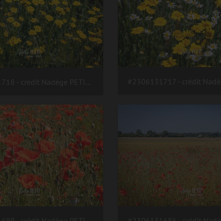
#2306131718 - crédit Nadège PETIT @agri zoom
#2306131689 - crédit Nadège PETIT @agri zoom