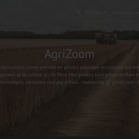
Àlbums
Etiquetes r
AgriZoom
agricultrice, j'aime prendre en photos paysages et cultures qui m
agineux et la culture du lin fibre. Mes photos sont prises en Raw et
nformations, contactez-moi par e-mail : nadoucrea @ gmail.com 