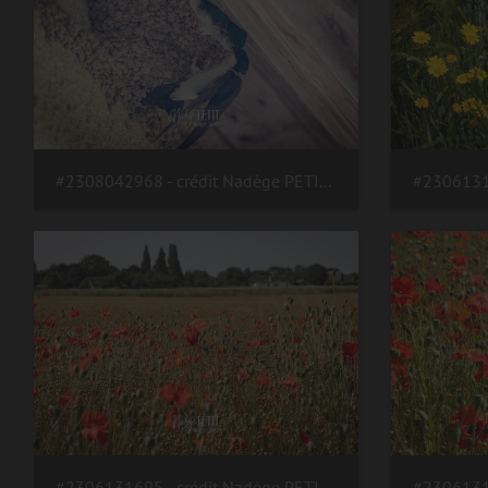
#2308042968 - crédit Nadège PETIT @agri zoom
#2306131695 - crédit Nadège PETIT @agri zoom