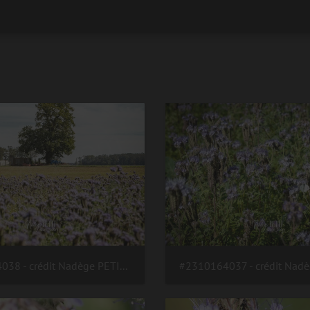
#2310164038 - crédit Nadège PETIT @agri zoom