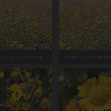
#2108111721 - crédit Nadège PETIT @agri zoom