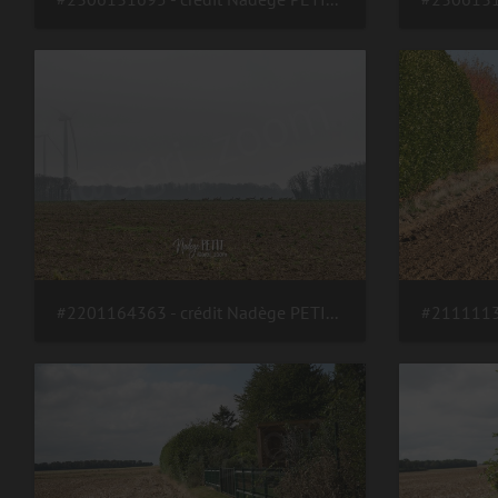
#2201164363 - crédit Nadège PETIT @agri zoom