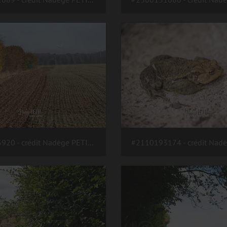
#2111113920 - crédit Nadège PETIT @agri zoom