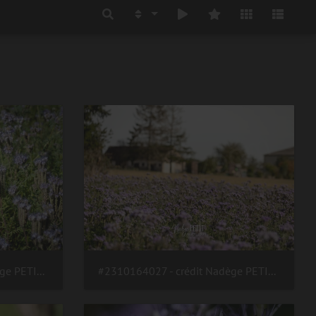
#2310164037 - crédit Nadège PETIT @agri zoom
#2310164027 - crédit Nadège PETIT @agri zoom