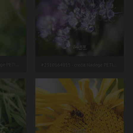
#2310164019 - crédit Nadège PETIT @agri zoom
#2310164015 - crédit Nadège PETIT @agri zoom