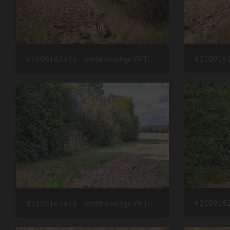
#2109162456 - crédit Nadège PETIT @agri zoom
#2109162428 - crédit Nadège PETIT @agri zoom